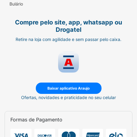
Bulário
consumo. Não consumir caso a embalagem
esteja danificada. Antes de consumir,
higienizar cuidadosamente suas mãos e da
Compre pelo site, app, whatsapp ou
criança. Supervisione a criança ao consumir o
Drogatel
produto. Embalagem pode ser descartável
Retire na loja com agilidade e sem passar pelo caixa.
em lixo reciclável.
Modo de usar:
Produto pronto para o
consumo.
Baixar aplicativo Araujo
Ofertas, novidades e praticidade no seu celular
Formas de Pagamento