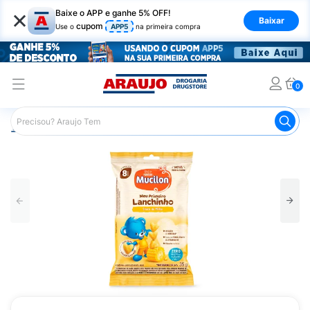
×
Baixe o APP e ganhe 5% OFF!
Baixar
cupom
Use o
APP5
na primeira compra
0
Araujo
Infantil
Alimentação Infantil
Biscoito Infantil