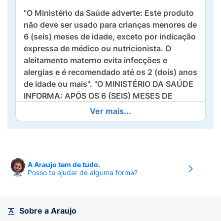
"O Ministério da Saúde adverte: Este produto
não deve ser usado para crianças menores de
6 (seis) meses de idade, exceto por indicação
expressa de médico ou nutricionista. O
aleitamento materno evita infecções e
alergias e é recomendado até os 2 (dois) anos
de idade ou mais". "O MINISTÉRIO DA SAÚDE
INFORMA: APÓS OS 6 (SEIS) MESES DE
IDADE, CONTINUE AMAMENTANDO SEU
Ver mais...
FILHO E OFEREÇA NOVOS ALIMENTOS."
"O MINISTÉRIO DA SAÚDE INFORMA: APÓS
OS 6 (SEIS) MESES DE IDADE CONTINUE
AMAMENTANDO SEU FILHO E OFEREÇA
A Araujo tem de tudo.
Posso te ajudar de alguma forma?
NOVOS ALIMENTOS."
Alergênicos:
Sobre a Araujo
Farinha de milho integral enriquecida com