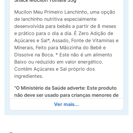
Snack Mucilon Tomate 35g
Mucilon Meu Primeiro Lanchinho, uma opção
de lanchinho nutritiva especialmente
desenvolvida para bebês a partir de 8 meses
e prático para o dia a dia. É Zero Adição de
Açúcares e Sal*, Assado, Fonte de Vitaminas e
Minerais, Feito para Mãozinha do Bebê e
Dissolve na Boca. * Este não é um alimento
Baixo ou reduzido em valor energético.
Contém Açúcares e Sal próprio dos
ingredientes.
"O Ministério da Saúde adverte: Este produto
não deve ser usado para crianças menores de
6 (seis) meses de idade, exceto por indicação
Ver mais...
expressa de médico ou nutricionista. O
aleitamento materno evita infecções e
alergias e é recomendado até os 2 (dois) anos
de idade ou mais". "O MINISTÉRIO DA SAÚDE