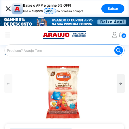
×
Baixe o APP e ganhe 5% OFF!
Baixar
cupom
Use o
APP5
na primeira compra
0
Araujo
Infantil
Alimentação Infantil
Biscoito Infantil