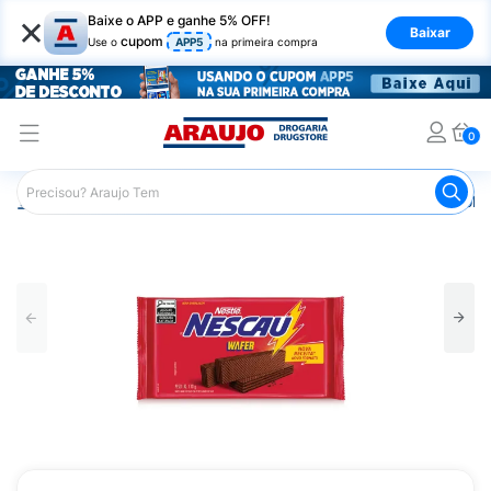
×
Baixe o APP e ganhe 5% OFF!
Baixar
cupom
Use o
APP5
na primeira compra
0
Araujo
Mercado
Biscoitos e Bolachas
Biscoito e Bola