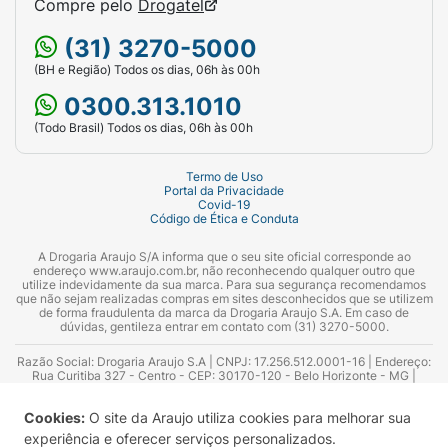
Compre pelo
Drogatel
(31) 3270-5000
(BH e Região) Todos os dias, 06h às 00h
0300.313.1010
(Todo Brasil) Todos os dias, 06h às 00h
Termo de Uso
Portal da Privacidade
Covid-19
Código de Ética e Conduta
A Drogaria Araujo S/A informa que o seu site oficial corresponde ao
endereço www.araujo.com.br, não reconhecendo qualquer outro que
utilize indevidamente da sua marca. Para sua segurança recomendamos
que não sejam realizadas compras em sites desconhecidos que se utilizem
de forma fraudulenta da marca da Drogaria Araujo S.A. Em caso de
dúvidas, gentileza entrar em contato com (31) 3270-5000.
Razão Social: Drogaria Araujo S.A | CNPJ: 17.256.512.0001-16 | Endereço:
Rua Curitiba 327 - Centro - CEP: 30170-120 - Belo Horizonte - MG |
Telefones: 0300.313.1010 e (31) 3270-5000 Horário de funcionamento -
06:00h às 00:00h | Consultores técnicos responsáveis: Hairton Ayres
Cookies:
O site da Araujo utiliza cookies para melhorar sua
Azevedo Guimarães – CRF 10.965 | Yasmin Silva Alvarenga – CRF 52.584 -
Consultor substituto: Thiago Aguiar Pinheiro - CRF Nº 13.748. Alvará
experiência e oferecer serviços personalizados.
Sanitário: 2025020713 | Autorização de Funcionamento da Empresa (AFE):