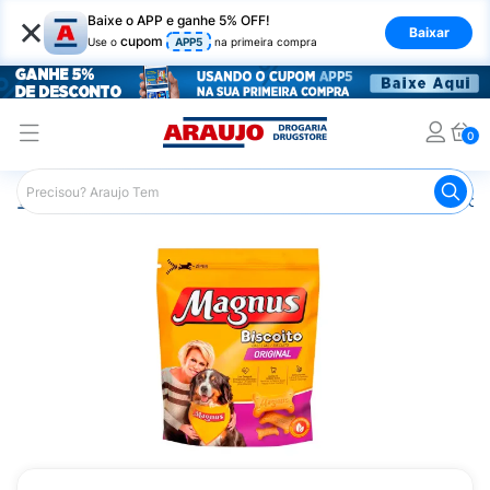
×
Baixe o APP e ganhe 5% OFF!
Baixar
cupom
Use o
APP5
na primeira compra
0
Araujo
Pet Shop
Cachorros
Petiscos para Cachorro