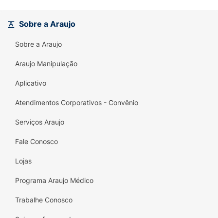
selecionados e ser 100% livre de corantes e
aromatizantes artificiais, assegurando um
Sobre a Araujo
lanche mais leve e seguro. Pensando na
vitalidade do seu animalzinho, o biscoito é
Sobre a Araujo
enriquecido com
Cálcio e Fósforo
(fundamentais para a manutenção de ossos e
Araujo Manipulação
dentes fortes) e
Ômega 6
(essencial para
Aplicativo
promover uma pelagem brilhante e uma pele
saudável). A embalagem de 500g conta com
Atendimentos Corporativos - Convênio
um prático sistema de fechamento que
mantém a qualidade e a crocância de cada
Serviços Araujo
biscoito por muito mais tempo!
Fale Conosco
Principais Benefícios:
Lojas
Tamanho Perfeito:
Formato e densidade
pensados exclusivamente para a mordida e
Programa Araujo Médico
mastigação de cães adultos de pequeno
Trabalhe Conosco
porte.