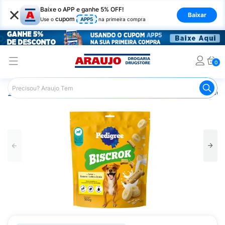
×
Baixe o APP e ganhe 5% OFF!
Baixar
cupom
Use o
APP5
na primeira compra
0
Araujo
Pet Shop
Gatos
Petiscos para Gato
Biscoi