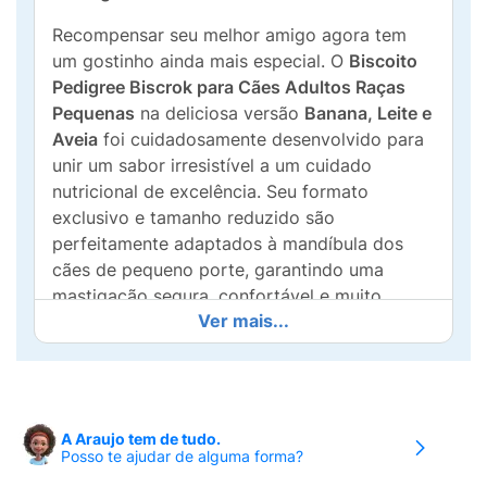
Recompensar seu melhor amigo agora tem
um gostinho ainda mais especial. O
Biscoito
Pedigree Biscrok para Cães Adultos Raças
Pequenas
na deliciosa versão
Banana, Leite e
Aveia
foi cuidadosamente desenvolvido para
unir um sabor irresistível a um cuidado
nutricional de excelência. Seu formato
exclusivo e tamanho reduzido são
perfeitamente adaptados à mandíbula dos
cães de pequeno porte, garantindo uma
mastigação segura, confortável e muito
Ver mais...
prazerosa.
A textura incrivelmente crocante do Biscrok
não é apenas um atrativo para o paladar, mas
é um momento de pura diversão para o seu
A Araujo tem de tudo.
pet. Esta fórmula destaca-se por incluir
Posso te ajudar de alguma forma?
ingredientes naturais
rigorosamente