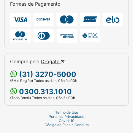
Sugestão de Uso:
Formas de Pagamento
Ofereça o Pedigree Biscrok diariamente como
uma demonstração de afeto, uma
recompensa saborosa por bons
comportamentos ou como um ótimo estímulo
positivo durante as sessões de adestramento
do seu cãozinho.
Atenção: Petiscos e
biscoitos não devem substituir o alimento
completo e balanceado (ração diária). Para
Compre pelo
Drogatel
prevenir o ganho de peso excessivo, a
(31) 3270-5000
quantidade diária oferecida não deve
(BH e Região) Todos os dias, 06h às 00h
ultrapassar 10% da necessidade calórica total
do animal. Mantenha sempre um bebedouro
0300.313.1010
com água limpa e fresca à disposição do seu
(Todo Brasil) Todos os dias, 06h às 00h
pet.
Termo de Uso
Ficha Técnica:
Portal da Privacidade
Covid-19
Código de Ética e Conduta
Marca:
Pedigree.