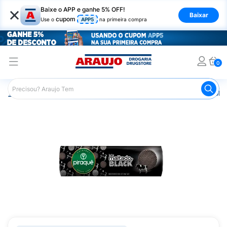
×
Baixe o APP e ganhe 5% OFF!
Baixar
cupom
Use o
APP5
na primeira compra
0
Araujo
Mercado
Biscoitos e Bolachas
Biscoito e Bol