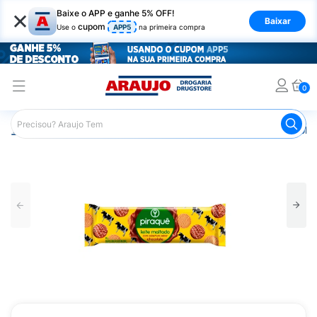
×
Baixe o APP e ganhe 5% OFF!
Baixar
cupom
Use o
APP5
na primeira compra
0
Araujo
Mercado
Biscoitos e Bolachas
Biscoito e Bol