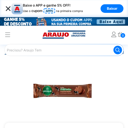
×
Baixe o APP e ganhe 5% OFF!
Baixar
cupom
Use o
APP5
na primeira compra
0
Araujo
Mercado
Biscoitos e Bolachas
Biscoito e Bol