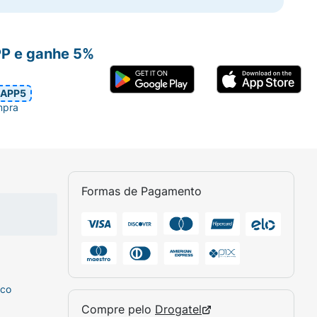
PP e ganhe 5%
APP5
mpra
Formas de Pagamento
sco
Compre pelo
Drogatel