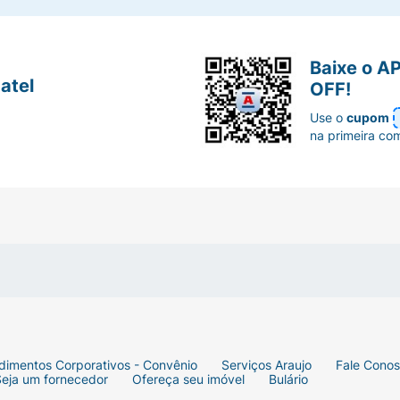
Baixe o A
atel
OFF!
Use o
cupom
na primeira co
dimentos Corporativos - Convênio
Serviços Araujo
Fale Cono
Seja um fornecedor
Ofereça seu imóvel
Bulário