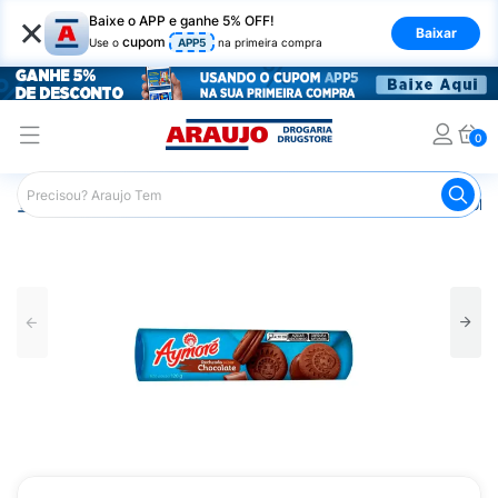
×
Baixe o APP e ganhe 5% OFF!
Baixar
cupom
Use o
APP5
na primeira compra
0
Araujo
Mercado
Biscoitos e Bolachas
Biscoito e Bol