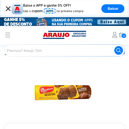
×
Baixe o APP e ganhe 5% OFF!
Baixar
cupom
Use o
APP5
na primeira compra
0
Araujo
Mercado
Biscoitos e Bolachas
Biscoito e Bol