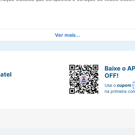
Ver mais...
do fólico, açúcar, óleo vegetal, gordura vegetal, mistura p
ato de sódio), amido, mineral cálcio (carbonato de cálcio), 
os bicarbonato de amônio, fosfato monocálcio e bicarbonato
ral urucum.
Baixe o A
atel
OFF!
Use o
cupom
na primeira co