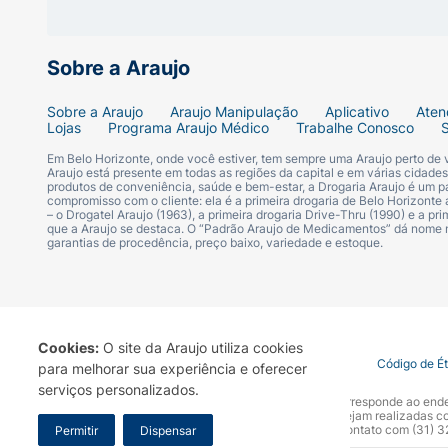
Contém Lactose* :
Sobre a Araujo
Contém
Sobre a Araujo
Araujo Manipulação
Aplicativo
Aten
Contém Amendoim :
Lojas
Programa Araujo Médico
Trabalhe Conosco
Em Belo Horizonte, onde você estiver, tem sempre uma Araujo perto de
Pode Conter
Araujo está presente em todas as regiões da capital e em várias cidade
produtos de conveniência, saúde e bem-estar, a Drogaria Araujo é um pa
compromisso com o cliente: ela é a primeira drogaria de Belo Horizonte a
– o Drogatel Araujo (1963), a primeira drogaria Drive-Thru (1990) e a 
Contém Aveia - Derivados :
que a Araujo se destaca. O “Padrão Araujo de Medicamentos” dá nome
garantias de procedência, preço baixo, variedade e estoque.
Contém
Contém Avelã :
Cookies:
O site da Araujo utiliza cookies
Pode Conter
Termo de Uso
Portal da Privacidade
Covid-19
Código de É
para melhorar sua experiência e oferecer
serviços personalizados.
A Drogaria Araujo S/A informa que o seu site oficial corresponde ao e
Contém Centeio - Derivados :
marca. Para sua segurança recomendamos que não sejam realizadas com
Araujo S.A. Em caso de dúvidas, gentileza entrar em contato com (31)
Permitir
Dispensar