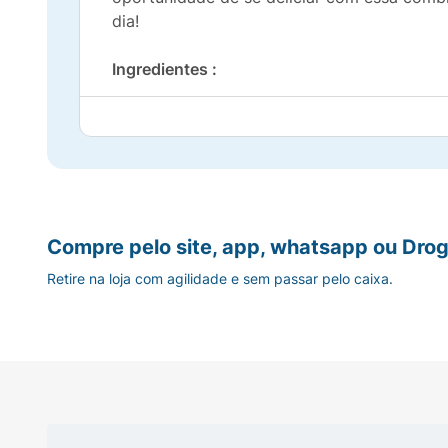
dia!
Ingredientes :
Farinha de trigo enriquecida com ferro e áci
glucose, leite e regulador de acidez bicarbon
de centeio, soro de leite, fermentos químic
aromatizante e corantes caramelo IV e natu
Alérgicos:
Compre pelo site, app, whatsapp ou Drog
Retire na loja com agilidade e sem passar pelo caixa.
Contém Glúten* :
Contém
Aromatizante* :
Sintético Idêntico ao Natural