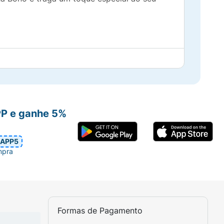
ara o preparo de doce de leite (açúcar,
leite em pó, açúcar invertido, sal, farinha
 de sódio, emulsificante lectina de soja,
PP e ganhe 5%
APP5
mpra
Formas de Pagamento