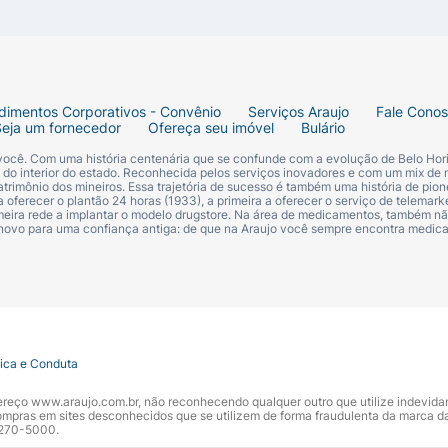
dimentos Corporativos - Convênio
Serviços Araujo
Fale Cono
Seja um fornecedor
Ofereça seu imóvel
Bulário
 você. Com uma história centenária que se confunde com a evolução de Belo Hori
s do interior do estado. Reconhecida pelos serviços inovadores e com um mix de 
trimônio dos mineiros. Essa trajetória de sucesso é também uma história de pion
 oferecer o plantão 24 horas (1933), a primeira a oferecer o serviço de telemarke
primeira rede a implantar o modelo drugstore. Na área de medicamentos, também nã
 novo para uma confiança antiga: de que na Araujo você sempre encontra medi
tica e Conduta
ndereço www.araujo.com.br, não reconhecendo qualquer outro que utilize indevid
pras em sites desconhecidos que se utilizem de forma fraudulenta da marca d
 3270-5000.