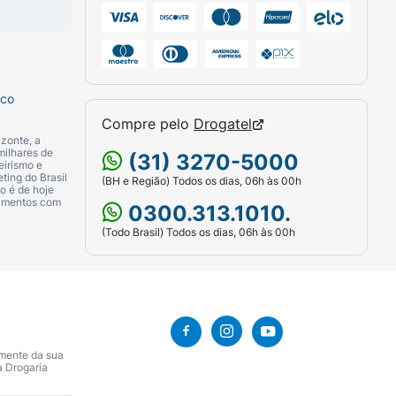
sco
Compre pelo
Drogatel
zonte, a
milhares de
(31) 3270-5000
eirismo e
ting do Brasil
(BH e Região) Todos os dias, 06h às 00h
o é de hoje
camentos com
0300.313.1010.
(Todo Brasil) Todos os dias, 06h às 00h
amente da sua
a Drogaria