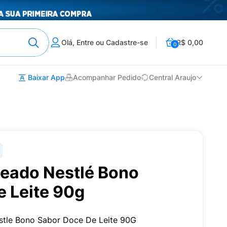
Olá, Entre ou Cadastre-se
R$ 0,00
0
Baixar App
Acompanhar Pedido
Central Araujo
heado Nestlé Bono
e Leite 90g
stle Bono Sabor Doce De Leite 90G