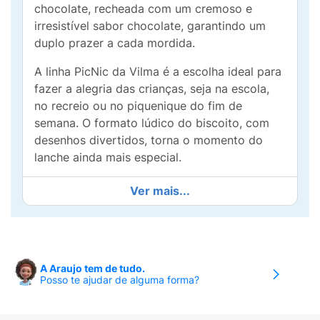
chocolate, recheada com um cremoso e
irresistível sabor chocolate, garantindo um
duplo prazer a cada mordida.
A linha PicNic da Vilma é a escolha ideal para
fazer a alegria das crianças, seja na escola,
no recreio ou no piquenique do fim de
semana. O formato lúdico do biscoito, com
desenhos divertidos, torna o momento do
lanche ainda mais especial.
Características do Produto:
Ver mais...
Sabor:
Chocolate com recheio sabor
chocolate (Choc Choc).
Textura:
Biscoito crocante e recheio macio
A Araujo tem de tudo.
e cremoso.
Posso te ajudar de alguma forma?
Peso Líquido:
125g.