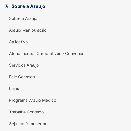
Versatilidade:
Perfeito para lanches
Sobre a Araujo
rápidos, sobremesas e para compartilhar.
Sobre a Araujo
Informações Importantes (Conforme
Araujo Manipulação
Embalagem):
Aplicativo
O produto contém a advertência:
ALTO EM
AÇÚCAR ADICIONADO
e
ALTO EM GORDURA
Atendimentos Corporativos - Convênio
SATURADA
.
Serviços Araujo
Ingredientes (Alergênicos):
Contém
derivados de trigo e soja. Pode conter
Fale Conosco
derivados de leite, centeio, cevada, triticale e
Lojas
aveia.
Contém Glúten
.
Programa Araujo Médico
Trabalhe Conosco
Seja um fornecedor