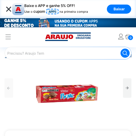
×
Baixe o APP e ganhe 5% OFF!
Baixar
cupom
Use o
APP5
na primeira compra
0
Araujo
Mercado
Biscoitos e Bolachas
Biscoito e Bol