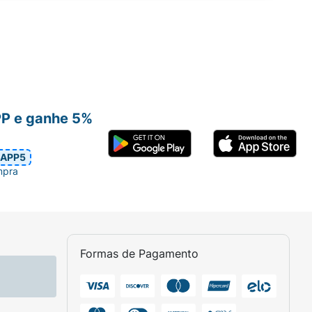
PP e ganhe 5%
APP5
mpra
Formas de Pagamento