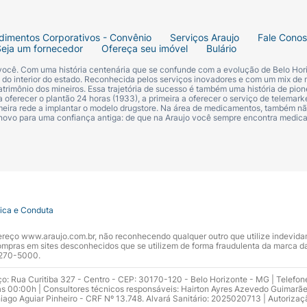
dimentos Corporativos - Convênio
Serviços Araujo
Fale Cono
Seja um fornecedor
Ofereça seu imóvel
Bulário
 você. Com uma história centenária que se confunde com a evolução de Belo Hori
s do interior do estado. Reconhecida pelos serviços inovadores e com um mix de 
trimônio dos mineiros. Essa trajetória de sucesso é também uma história de pion
 oferecer o plantão 24 horas (1933), a primeira a oferecer o serviço de telemarke
primeira rede a implantar o modelo drugstore. Na área de medicamentos, também nã
 novo para uma confiança antiga: de que na Araujo você sempre encontra medi
tica e Conduta
ndereço www.araujo.com.br, não reconhecendo qualquer outro que utilize indevid
pras em sites desconhecidos que se utilizem de forma fraudulenta da marca d
 3270-5000.
ço: Rua Curitiba 327 - Centro - CEP: 30170-120 - Belo Horizonte - MG | Telefon
s 00:00h | Consultores técnicos responsáveis: Hairton Ayres Azevedo Guimarã
hiago Aguiar Pinheiro - CRF Nº 13.748. Alvará Sanitário: 2025020713 | Autorizaç