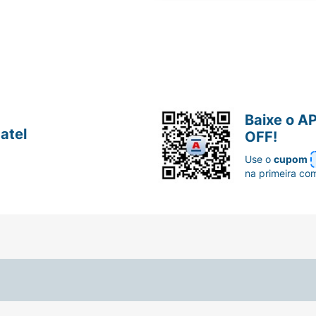
Baixe o A
atel
OFF!
Use o
cupom
na primeira co