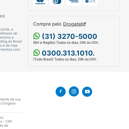
sco
Compre pelo
Drogatel
zonte, a
milhares de
(31) 3270-5000
eirismo e
ting do Brasil
(BH e Região) Todos os dias, 06h às 00h
o é de hoje
camentos com
0300.313.1010.
(Todo Brasil) Todos os dias, 06h às 00h
amente da sua
a Drogaria
es:
es – CRF
ão de