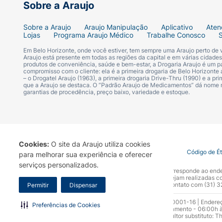
Sobre a Araujo
Sobre a Araujo
Araujo Manipulação
Aplicativo
Aten
Lojas
Programa Araujo Médico
Trabalhe Conosco
Em Belo Horizonte, onde você estiver, tem sempre uma Araujo perto de
Araujo está presente em todas as regiões da capital e em várias cidade
produtos de conveniência, saúde e bem-estar, a Drogaria Araujo é um pa
compromisso com o cliente: ela é a primeira drogaria de Belo Horizonte a
– o Drogatel Araujo (1963), a primeira drogaria Drive-Thru (1990) e a 
que a Araujo se destaca. O “Padrão Araujo de Medicamentos” dá nome
garantias de procedência, preço baixo, variedade e estoque.
Cookies:
O site da Araujo utiliza cookies
Termo de Uso
Portal da Privacidade
Covid-19
Código de É
para melhorar sua experiência e oferecer
serviços personalizados.
A Drogaria Araujo S/A informa que o seu site oficial corresponde ao e
marca. Para sua segurança recomendamos que não sejam realizadas com
Araujo S.A. Em caso de dúvidas, gentileza entrar em contato com (31)
Permitir
Dispensar
Razão Social: Drogaria Araujo S.A | CNPJ: 17.256.512.0001-16 | Endere
Preferências de Cookies
0300.313.1010 e (31) 3270-5000 Horário de funcionamento - 06:00h à
10.965 | Yasmin Silva Alvarenga – CRF 52.584 - Consultor substituto: T