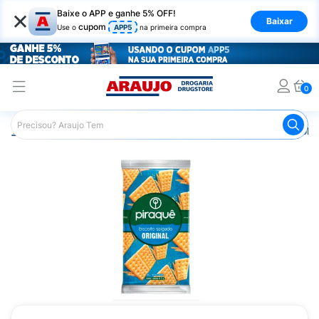
×
Baixe o APP e ganhe 5% OFF!
Baixar
cupom
Use o
APP5
na primeira compra
0
Araujo
Mercado
Biscoitos e Bolachas
Biscoito e Bol