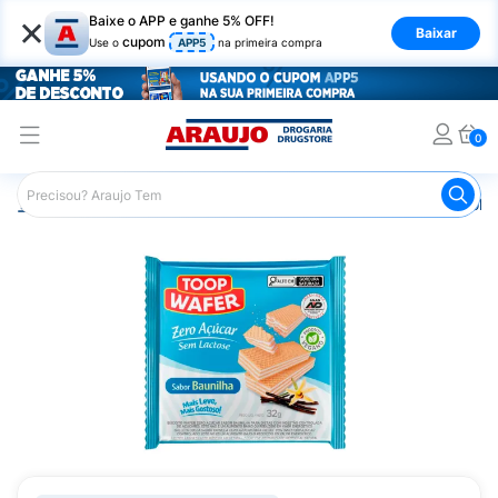
×
Baixe o APP e ganhe 5% OFF!
Baixar
cupom
Use o
APP5
na primeira compra
0
Araujo
Mercado
Biscoitos e Bolachas
Biscoito e Bola