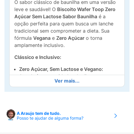
O sabor clássico de baunilha em uma versão
leve e saudável! O
Biscoito Wafer Toop Zero
Açúcar Sem Lactose Sabor Baunilha
é a
opção perfeita para quem busca um lanche
tradicional sem comprometer a dieta. Sua
fórmula
Vegana
e
Zero Açúcar
o torna
amplamente inclusivo.
Clássico e Inclusivo:
Zero Açúcar, Sem Lactose e Vegano:
Atende às necessidades de dietas com
Ver mais...
restrição de açúcares, intolerância à lactose
e ao estilo de vida vegano.
Certificado ANAD:
Confiança e qualidade
para o consumo por pessoas com diabetes.
A Araujo tem de tudo.
Posso te ajudar de alguma forma?
Sabor Baunilha:
O recheio suave e
aromático de
baunilha
harmoniza com a