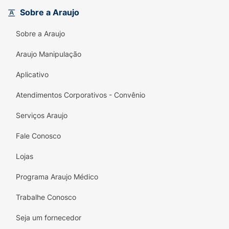
leveza do wafer em cada mordida.
Sobre a Araujo
Praticidade:
Porção individual de
32g
para
Sobre a Araujo
levar para o trabalho, escola ou academia.
Araujo Manipulação
Atenção: Este produto é Alto em Gordura
Saturada.
Aplicativo
Atendimentos Corporativos - Convênio
Serviços Araujo
Fale Conosco
Lojas
Programa Araujo Médico
Trabalhe Conosco
Seja um fornecedor