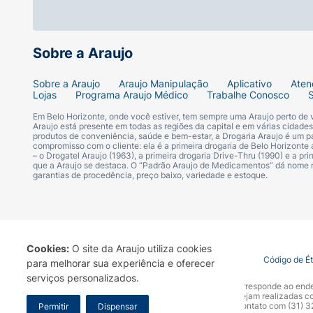
Sobre a Araujo
Sobre a Araujo
Araujo Manipulação
Aplicativo
Aten
Lojas
Programa Araujo Médico
Trabalhe Conosco
Em Belo Horizonte, onde você estiver, tem sempre uma Araujo perto de
Araujo está presente em todas as regiões da capital e em várias cidade
produtos de conveniência, saúde e bem-estar, a Drogaria Araujo é um pa
compromisso com o cliente: ela é a primeira drogaria de Belo Horizonte a
– o Drogatel Araujo (1963), a primeira drogaria Drive-Thru (1990) e a 
que a Araujo se destaca. O “Padrão Araujo de Medicamentos” dá nome
garantias de procedência, preço baixo, variedade e estoque.
Cookies:
O site da Araujo utiliza cookies
Termo de Uso
Portal da Privacidade
Covid-19
Código de É
para melhorar sua experiência e oferecer
serviços personalizados.
A Drogaria Araujo S/A informa que o seu site oficial corresponde ao e
marca. Para sua segurança recomendamos que não sejam realizadas com
Araujo S.A. Em caso de dúvidas, gentileza entrar em contato com (31)
Permitir
Dispensar