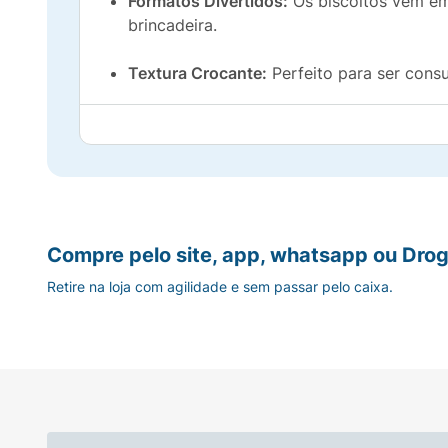
Formatos Divertidos:
Os biscoitos vêm 
brincadeira.
Textura Crocante:
Perfeito para ser cons
Ideal para a Lancheira:
A embalagem de
2
Informação Nutricional:
Este produto é
Alto em Açúcar Adicionado
O produto
Contém Soja e Milho Transgênic
Compre pelo site, app, whatsapp ou Drog
Retire na loja com agilidade e sem passar pelo caixa.