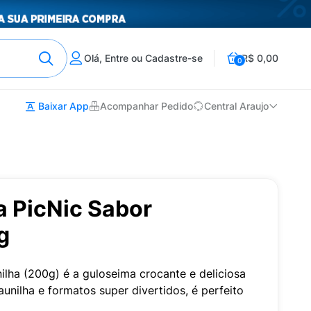
Olá, Entre ou Cadastre-se
R$ 0,00
0
Baixar App
Acompanhar Pedido
Central Araujo
a PicNic Sabor
g
nilha (200g) é a guloseima crocante e deliciosa
unilha e formatos super divertidos, é perfeito