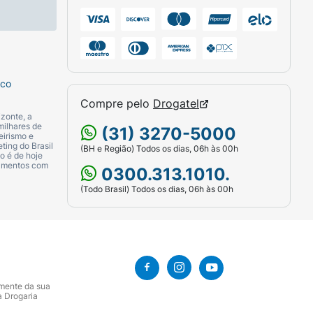
sco
Compre pelo
Drogatel
zonte, a
milhares de
(31) 3270-5000
eirismo e
ting do Brasil
(BH e Região) Todos os dias, 06h às 00h
o é de hoje
camentos com
0300.313.1010.
(Todo Brasil) Todos os dias, 06h às 00h
amente da sua
a Drogaria