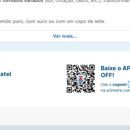
em
formatos variados
(sol, coração, cesto, etc.), transfor
umido puro, com suco ou com um copo de leite.
00g
é prática e ideal para levar em passeios ou para a lanc
Ver mais...
e
Gordura Saturada
. É importante consumi-lo com modera
Baixe o A
os
e aromatizante idêntico ao natural.
atel
OFF!
Use o
cupom
na primeira co