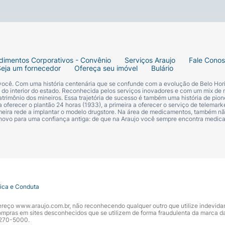
dimentos Corporativos - Convênio
Serviços Araujo
Fale Cono
Seja um fornecedor
Ofereça seu imóvel
Bulário
 você. Com uma história centenária que se confunde com a evolução de Belo Hori
s do interior do estado. Reconhecida pelos serviços inovadores e com um mix de 
trimônio dos mineiros. Essa trajetória de sucesso é também uma história de pion
 oferecer o plantão 24 horas (1933), a primeira a oferecer o serviço de telemarke
primeira rede a implantar o modelo drugstore. Na área de medicamentos, também nã
 novo para uma confiança antiga: de que na Araujo você sempre encontra medi
tica e Conduta
ndereço www.araujo.com.br, não reconhecendo qualquer outro que utilize indevid
pras em sites desconhecidos que se utilizem de forma fraudulenta da marca d
 3270-5000.