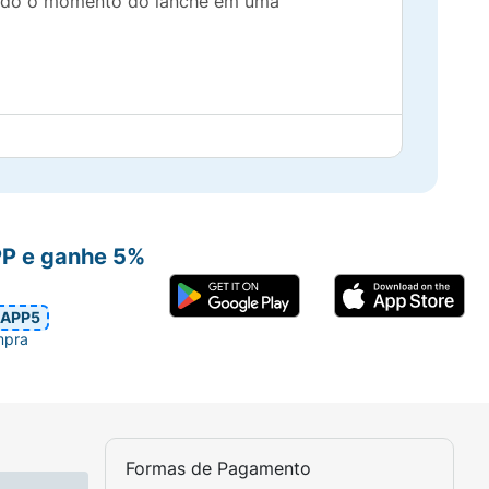
mando o momento do lanche em uma
heira escolar.
ção, como parte de uma dieta balanceada.
PP e ganhe 5%
APP5
mpra
Formas de Pagamento