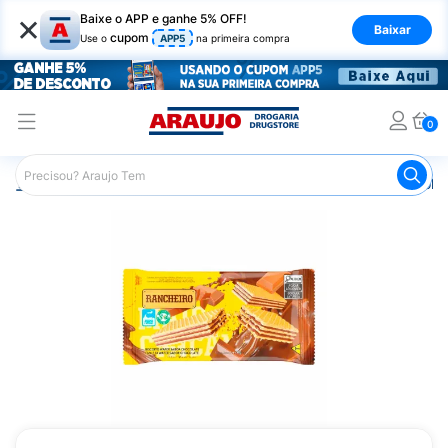
×
Baixe o APP e ganhe 5% OFF!
Baixar
cupom
Use o
APP5
na primeira compra
0
Araujo
Mercado
Biscoitos e Bolachas
Biscoito e Bola