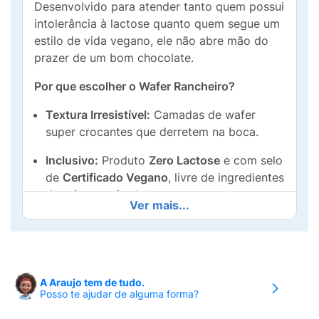
Desenvolvido para atender tanto quem possui
intolerância à lactose quanto quem segue um
estilo de vida vegano, ele não abre mão do
prazer de um bom chocolate.
Por que escolher o Wafer Rancheiro?
Textura Irresistível:
Camadas de wafer
super crocantes que derretem na boca.
Inclusivo:
Produto
Zero Lactose
e com selo
de
Certificado Vegano
, livre de ingredientes
de origem animal.
Ver mais...
Sabor Intenso:
Recheio de chocolate rico e
equilibrado, perfeito para acompanhar um
café ou como sobremesa rápida.
A Araujo tem de tudo.
Praticidade:
A embalagem de 78g é o
Posso te ajudar de alguma forma?
tamanho ideal para levar na mochila,