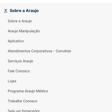
lancheira ou deixar na gaveta do trabalho.
Desfrute de um clássico sem abrir mão da sua
Sobre a Araujo
dieta ou princípios. A Rancheiro entrega
Sobre a Araujo
qualidade e confiança em cada mordida.
Araujo Manipulação
Aplicativo
Atendimentos Corporativos - Convênio
Serviços Araujo
Fale Conosco
Lojas
Programa Araujo Médico
Trabalhe Conosco
Seja um fornecedor