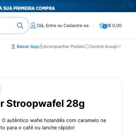
Olá, Entre ou Cadastre-se
R$ 0,00
0
Baixar App
Acompanhar Pedido
Central Araujo
r Stroopwafel 28g
 O autêntico wafel holandês com caramelo na
ito para o café ou lanche rápido!