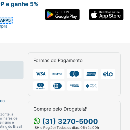
PP e ganhe 5%
APP5
mpra
Formas de Pagamento
sco
Compre pelo
Drogatel
zonte, a
milhares de
(31) 3270-5000
eirismo e
ting do Brasil
(BH e Região) Todos os dias, 06h às 00h