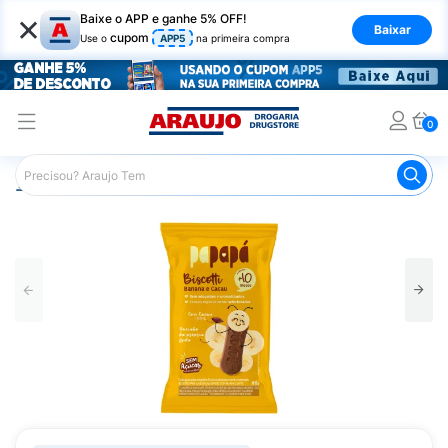
×
Baixe o APP e ganhe 5% OFF!
Baixar
cupom
Use o
APP5
na primeira compra
0
Araujo
Infantil
Alimentação Infantil
Biscoito Infantil