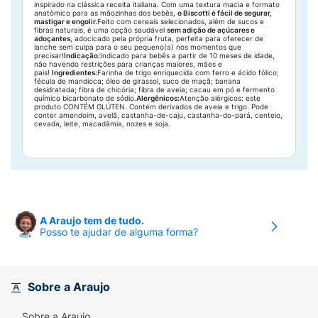
inspirado na clássica receita italiana. Com uma textura macia e formato
anatômico para as mãozinhas dos bebês,
o Biscotti é fácil de segurar,
mastigar e engolir.
Feito com cereais selecionados, além de sucos e
fibras naturais, é uma opção saudável
sem adição de açúcares e
adoçantes
, adocicado pela própria fruta, perfeita para oferecer de
lanche sem culpa para o seu pequeno(a) nos momentos que
precisar!
Indicação:
Indicado para bebês a partir de 10 meses de idade,
não havendo restrições para crianças maiores, mães e
pais!
Ingredientes:
Farinha de trigo enriquecida com ferro e ácido fólico;
fécula de mandioca; óleo de girassol, suco de maçã; banana
desidratada; fibra de chicória; fibra de aveia; cacau em pó e fermento
químico bicarbonato de sódio.
Alergênicos:
Atenção alérgicos: este
produto CONTÉM GLÚTEN. Contém derivados de aveia e trigo. Pode
conter amendoim, avelã, castanha-de-caju, castanha-do-pará, centeio,
cevada, leite, macadâmia, nozes e soja.
A Araujo tem de tudo.
Posso te ajudar de alguma forma?
Sobre a Araujo
Sobre a Araujo