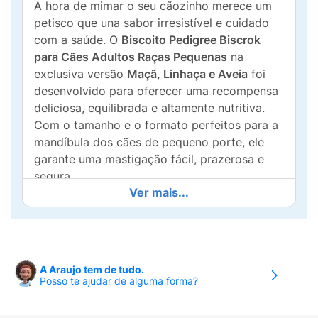
A hora de mimar o seu cãozinho merece um
petisco que una sabor irresistível e cuidado
com a saúde. O
Biscoito Pedigree Biscrok
para Cães Adultos Raças Pequenas
na
exclusiva versão
Maçã, Linhaça e Aveia
foi
desenvolvido para oferecer uma recompensa
deliciosa, equilibrada e altamente nutritiva.
Com o tamanho e o formato perfeitos para a
mandíbula dos cães de pequeno porte, ele
garante uma mastigação fácil, prazerosa e
segura.
Ver mais...
Além de possuir uma textura crocante que os
cães adoram, esta fórmula do Biscrok
destaca-se pelo seu compromisso com o
bem-estar animal: é totalmente livre de
A Araujo tem de tudo.
corantes e aromatizantes artificiais e conta
Posso te ajudar de alguma forma?
com
ingredientes naturais
rigorosamente
selecionados. Para completar esse cuidado, o