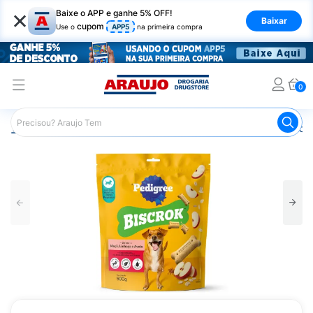
×
Baixe o APP e ganhe 5% OFF!
Baixar
cupom
Use o
APP5
na primeira compra
0
Araujo
Pet Shop
Cachorros
Petiscos para Cachorro