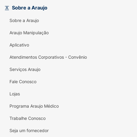
petisco é enriquecido com
Cálcio e Fósforo
,
Sobre a Araujo
minerais essenciais para a manutenção de
ossos e dentes fortes, além de
Ômega 6
, que
Sobre a Araujo
atua diretamente na saúde da pele e no brilho
da pelagem. O pacote de 500g traz um
Araujo Manipulação
prático sistema de fechamento que mantém
Aplicativo
os biscoitos fresquinhos e crocantes até o
final.
Atendimentos Corporativos - Convênio
Principais Benefícios:
Serviços Araujo
Tamanho Ideal:
Biscoitos com formato e
Fale Conosco
densidade adaptados especialmente para a
mordida de cães adultos de raças
Lojas
pequenas.
Programa Araujo Médico
Fórmula Diferenciada:
Sabor inovador e
atrativo de Maçã, Linhaça e Aveia, feito
Trabalhe Conosco
com ingredientes naturais.
Seja um fornecedor