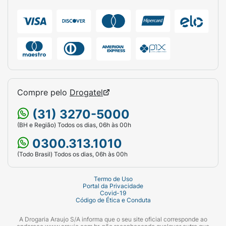
pequeno porte.
Atenção: Petiscos não
substituem o alimento completo e balanceado.
A quantidade diária oferecida não deve
ultrapassar 10% da necessidade calórica total
do animal, prevenindo assim o ganho de peso
excessivo. Mantenha sempre um bebedouro
com água limpa e fresca à disposição do seu
pet.
Compre pelo
Drogatel
Ficha Técnica:
(31) 3270-5000
(BH e Região) Todos os dias, 06h às 00h
Marca:
Pedigree.
0300.313.1010
Linha:
Biscrok.
(Todo Brasil) Todos os dias, 06h às 00h
Produto:
Petisco / Biscoito Canino.
Termo de Uso
Portal da Privacidade
Indicação:
Cães Adultos de Raças
Covid-19
Código de Ética e Conduta
Pequenas.
A Drogaria Araujo S/A informa que o seu site oficial corresponde ao
Sabor:
Maçã, Linhaça e Aveia.