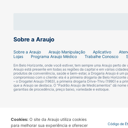
Sobre a Araujo
Sobre a Araujo
Araujo Manipulação
Aplicativo
Aten
Lojas
Programa Araujo Médico
Trabalhe Conosco
Em Belo Horizonte, onde você estiver, tem sempre uma Araujo perto de
Araujo está presente em todas as regiões da capital e em várias cidade
produtos de conveniência, saúde e bem-estar, a Drogaria Araujo é um pa
compromisso com o cliente: ela é a primeira drogaria de Belo Horizonte a
– o Drogatel Araujo (1963), a primeira drogaria Drive-Thru (1990) e a 
que a Araujo se destaca. O “Padrão Araujo de Medicamentos” dá nome
garantias de procedência, preço baixo, variedade e estoque.
Cookies:
O site da Araujo utiliza cookies
Termo de Uso
Portal da Privacidade
Covid-19
Código de É
para melhorar sua experiência e oferecer