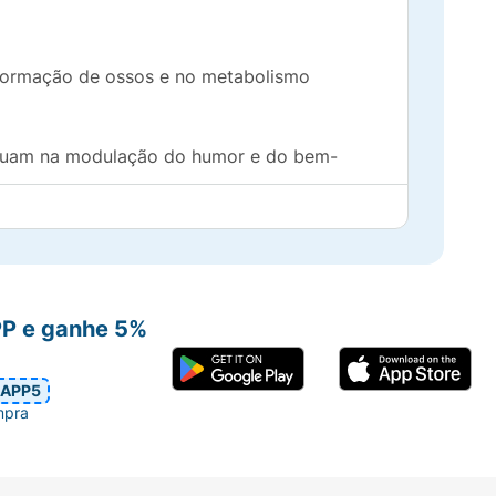
 formação de ossos e no metabolismo
atuam na modulação do humor e do bem-
PP e ganhe 5%
deal para o consumo antes de dormir ou em
APP5
mpra