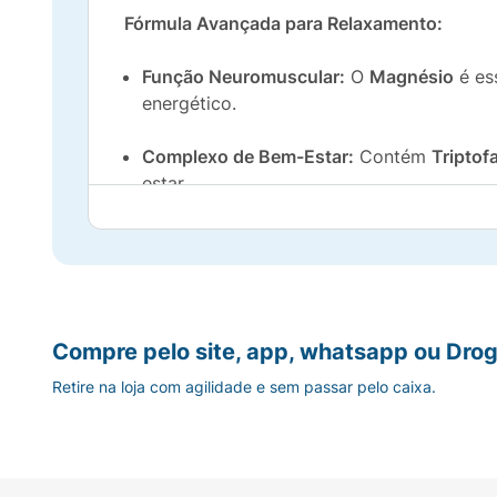
Fórmula Avançada para Relaxamento:
Função Neuromuscular:
O
Magnésio
é ess
energético.
Complexo de Bem-Estar:
Contém
Triptof
estar.
Spirulina Azul:
Contém
Spirulina Azul
, qu
Sabor Delicioso:
Com um sabor suave e a
Praticidade:
Sachê de
7g
(aumento de 40% 
Compre pelo site, app, whatsapp ou Drog
momentos de estresse.
Retire na loja com agilidade e sem passar pelo caixa.
Invista no seu descanso e vitalidade. Exper