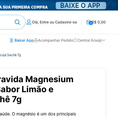
Olá, Entre ou Cadastre-se
R$ 0,00
0
Baixar App
Acompanhar Pedido
Central Araujo
cujá Sachê 7g
ravida Magnesium
abor Limão e
hê 7g
 saúde. O magnésio é um dos principais