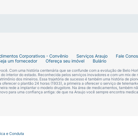
dimentos Corporativos - Convênio
Serviços Araujo
Fale Cono
Seja um fornecedor
Ofereça seu imóvel
Bulário
 você. Com uma história centenária que se confunde com a evolução de Belo Hori
s do interior do estado. Reconhecida pelos serviços inovadores e com um mix de 
trimônio dos mineiros. Essa trajetória de sucesso é também uma história de pion
 oferecer o plantão 24 horas (1933), a primeira a oferecer o serviço de telemarke
primeira rede a implantar o modelo drugstore. Na área de medicamentos, também nã
 novo para uma confiança antiga: de que na Araujo você sempre encontra medi
tica e Conduta