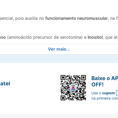
encial, pois auxilia no
funcionamento neuromuscular
, na
ano
(aminoácido precursor de serotonina) e
Inositol
, que 
Ver mais...
e confere a cor e é uma fonte de nutrientes.
gradável de
Limão e Maracujá
.
Baixe o A
no peso do sachê) pronto para ser dissolvido em água, i
atel
OFF!
Use o
cupom
na primeira co
imente o sabor e os benefícios do
PuraVida Blue Calm
!