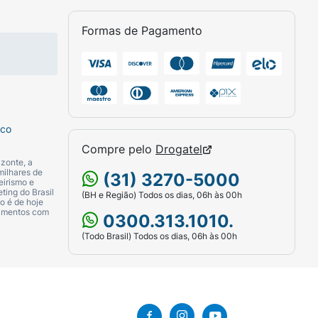
Formas de Pagamento
sco
Compre pelo
Drogatel
zonte, a
milhares de
(31) 3270-5000
eirismo e
ting do Brasil
(BH e Região) Todos os dias, 06h às 00h
o é de hoje
camentos com
0300.313.1010.
(Todo Brasil) Todos os dias, 06h às 00h