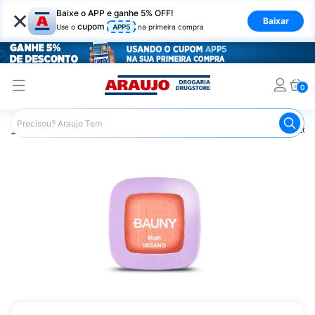
×
Baixe o APP e ganhe 5% OFF!
Baixar
cupom
Use o
APP5
na primeira compra
0
Araujo
Maquiagem
Rosto
Blush
Blush Compacto 