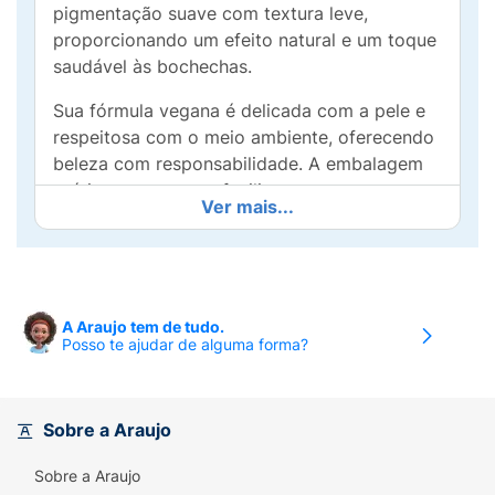
pigmentação suave com textura leve,
proporcionando um efeito natural e um toque
saudável às bochechas.
Sua fórmula vegana é delicada com a pele e
respeitosa com o meio ambiente, oferecendo
beleza com responsabilidade. A embalagem
prática e compacta facilita o uso em casa ou
Ver mais...
em retoques rápidos durante o dia.
Seja para um look sofisticado ou casual, o
Blush Vegano Bauny é o item indispensável
para dar aquele toque final na sua
A Araujo tem de tudo.
maquiagem, garantindo luminosidade e
Posso te ajudar de alguma forma?
frescor com facilidade.
Modo de usar:
Sobre a Araujo
Com um pincel próprio para blush, espalhe o
Sobre a Araujo
produto em pontos estratégicos da face,