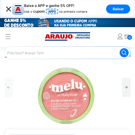
×
Baixe o APP e ganhe 5% OFF!
Baixar
cupom
Use o
APP5
na primeira compra
0
Araujo
Maquiagem
Rosto
Blush
Blush Compacto 