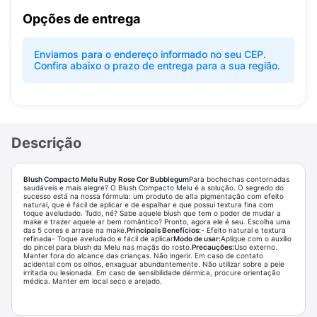
Opções de entrega
Enviamos para o endereço informado no seu CEP.
Confira abaixo o prazo de entrega para a sua região.
Descrição
Blush Compacto Melu Ruby Rose Cor Bubblegum
Para bochechas contornadas
saudáveis e mais alegre? O Blush Compacto Melu é a solução. O segredo do
sucesso está na nossa fórmula: um produto de alta pigmentação com efeito
natural, que é fácil de aplicar e de espalhar e que possui textura fina com
toque aveludado. Tudo, né? Sabe aquele blush que tem o poder de mudar a
make e trazer aquele ar bem romântico? Pronto, agora ele é seu. Escolha uma
das 5 cores e arrase na make.
Principais Benefícios:
- Efeito natural e textura
refinada- Toque aveludado e fácil de aplicar
Modo de usar:
Aplique com o auxílio
do pincel para blush da Melu nas maçãs do rosto.
Precauções:
Uso externo.
Manter fora do alcance das crianças. Não ingerir. Em caso de contato
acidental com os olhos, enxaguar abundantemente. Não utilizar sobre a pele
irritada ou lesionada. Em caso de sensibilidade dérmica, procure orientação
médica. Manter em local seco e arejado.