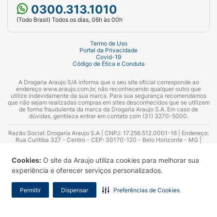
0300.313.1010
(Todo Brasil) Todos os dias, 06h às 00h
Termo de Uso
Portal da Privacidade
Covid-19
Código de Ética e Conduta
A Drogaria Araujo S/A informa que o seu site oficial corresponde ao
endereço www.araujo.com.br, não reconhecendo qualquer outro que
utilize indevidamente da sua marca. Para sua segurança recomendamos
que não sejam realizadas compras em sites desconhecidos que se utilizem
de forma fraudulenta da marca da Drogaria Araujo S.A. Em caso de
dúvidas, gentileza entrar em contato com (31) 3270-5000.
Razão Social: Drogaria Araujo S.A | CNPJ: 17.256.512.0001-16 | Endereço:
Rua Curitiba 327 - Centro - CEP: 30170-120 - Belo Horizonte - MG |
Telefones: 0300.313.1010 e (31) 3270-5000 Horário de funcionamento -
06:00h às 00:00h | Consultores técnicos responsáveis: Hairton Ayres
Cookies:
O site da Araujo utiliza cookies para melhorar sua
Azevedo Guimarães – CRF 10.965 | Yasmin Silva Alvarenga – CRF 52.584 -
Consultor substituto: Thiago Aguiar Pinheiro - CRF Nº 13.748. Alvará
experiência e oferecer serviços personalizados.
Sanitário: 2025020713 | Autorização de Funcionamento da Empresa (AFE):
7.16355-1
Permitir
Dispensar
Preferências de Cookies