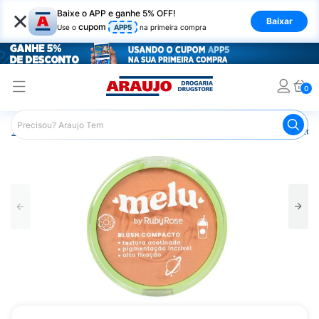
×
Baixe o APP e ganhe 5% OFF!
Baixar
cupom
Use o
APP5
na primeira compra
0
Araujo
Maquiagem
Rosto
Blush
Blush Compacto 