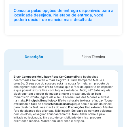
Consulte pelas opções de entrega disponíveis para a
localidade desejada. Na etapa de entrega, você
poderá decidir de maneira mais detalhada.
Descrição
Ficha Técnica
Blush Compacto Melu Ruby Rose Cor Caramel
Para bochechas
contornadas saudáveis e mais alegre? O Blush Compacto Melu é a
solução. O segredo do sucesso está na nossa fórmula: um produto de
alta pigmentação com efeito natural, que é fácil de aplicar e de espalhar
e que possui textura fina com toque aveludado. Tudo, né? Sabe aquele
blush que tem o poder de mudar a make e trazer aquele ar bem
romântico? Pronto, agora ele é seu. Escolha uma das 5 cores e arrase
na make.
Principais Benefícios:
- Efeito natural e textura refinada- Toque
aveludado e fácil de aplicar
Modo de usar:
Aplique com o auxílio do pincel
para blush da Melu nas maçãs do rosto.
Precauções:
Uso externo. Manter
fora do alcance das crianças. Não ingerir. Em caso de contato acidental
com os olhos, enxaguar abundantemente. Não utilizar sobre a pele
irritada ou lesionada. Em caso de sensibilidade dérmica, procure
orientação médica. Manter em local seco e arejado.