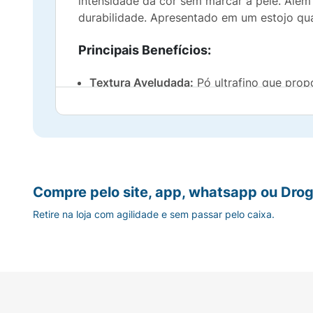
intensidade da cor sem marcar a pele. Alé
durabilidade. Apresentado em um estojo qua
Principais Benefícios:
Textura Aveludada:
Pó ultrafino que prop
Alta Pigmentação:
Cor vibrante e intensa
Fácil de Esfumar:
Desliza perfeitamente s
Longa Duração:
Fixação prolongada para 
Compre pelo site, app, whatsapp ou Drog
Retire na loja com agilidade e sem passar pelo caixa.
Embalagem Prática:
Estojo compacto e seg
Sugestão de Uso:
Com o auxílio de um pincel fofo e apropria
remover o excesso de pó. Aplique suavemen
ascendentes em direção às têmporas, garant