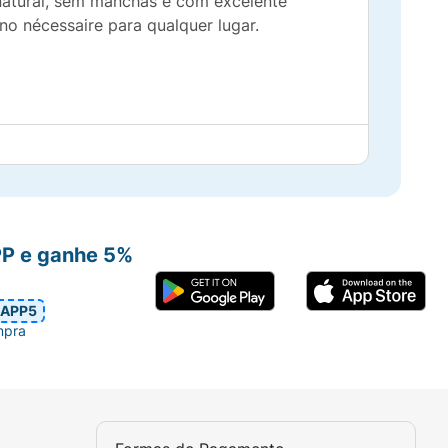
natural, sem manchas e com excelente
no nécessaire para qualquer lugar.
amadas.
desejadas.
PP e ganhe 5%
ues.
APP5
mpra
Dê leves batidinhas no cabo do pincel para
r), esfumando delicadamente em movimentos