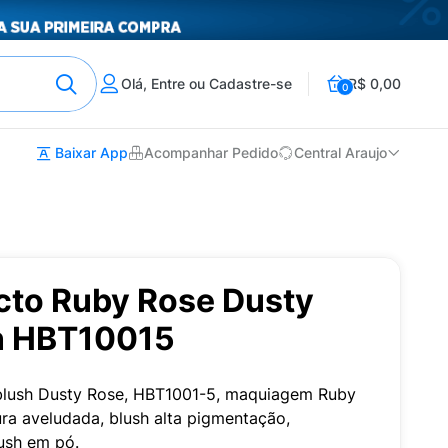
Olá, Entre ou Cadastre-se
R$ 0,00
0
Baixar App
Acompanhar Pedido
Central Araujo
to Ruby Rose Dusty
in HBT10015
, blush Dusty Rose, HBT1001-5, maquiagem Ruby
ra aveludada, blush alta pigmentação,
ush em pó.