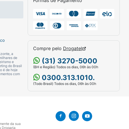
Formas de Pagamento
sco
Compre pelo
Drogatel
zonte, a
milhares de
(31) 3270-5000
eirismo e
ting do Brasil
(BH e Região) Todos os dias, 06h às 00h
o é de hoje
camentos com
0300.313.1010.
(Todo Brasil) Todos os dias, 06h às 00h
amente da sua
a Drogaria