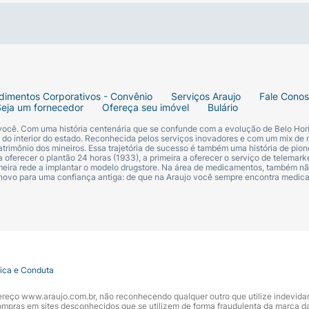
dimentos Corporativos - Convênio
Serviços Araujo
Fale Cono
Seja um fornecedor
Ofereça seu imóvel
Bulário
 você. Com uma história centenária que se confunde com a evolução de Belo Hori
s do interior do estado. Reconhecida pelos serviços inovadores e com um mix de 
trimônio dos mineiros. Essa trajetória de sucesso é também uma história de pion
 oferecer o plantão 24 horas (1933), a primeira a oferecer o serviço de telemarke
primeira rede a implantar o modelo drugstore. Na área de medicamentos, também nã
 novo para uma confiança antiga: de que na Araujo você sempre encontra medi
tica e Conduta
ir a cor desejada.
ndereço www.araujo.com.br, não reconhecendo qualquer outro que utilize indevid
pras em sites desconhecidos que se utilizem de forma fraudulenta da marca d