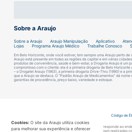
Ficha Técnica:
Marca:
Ruby Rose.
Sobre a Araujo
Linha:
Silk Skin.
Sobre a Araujo
Araujo Manipulação
Aplicativo
Aten
Lojas
Programa Araujo Médico
Trabalhe Conosco
Produto:
Blush Compacto em Pó.
Em Belo Horizonte, onde você estiver, tem sempre uma Araujo perto de
Araujo está presente em todas as regiões da capital e em várias cidade
produtos de conveniência, saúde e bem-estar, a Drogaria Araujo é um pa
compromisso com o cliente: ela é a primeira drogaria de Belo Horizonte a
Tom/Variante:
Dusty Rose.
– o Drogatel Araujo (1963), a primeira drogaria Drive-Thru (1990) e a 
que a Araujo se destaca. O “Padrão Araujo de Medicamentos” dá nome
garantias de procedência, preço baixo, variedade e estoque.
Modelo/Referência:
HBT1001-5.
Apresentação:
Estojo compacto.
Modo de uso
Termo de Uso
Portal da Privacidade
Covid-19
Código de É
Cookies:
O site da Araujo utiliza cookies
Aplique com um pincel ou esponja até adquir
A Drogaria Araujo S/A informa que o seu site oficial corresponde ao e
para melhorar sua experiência e oferecer
marca. Para sua segurança recomendamos que não sejam realizadas com