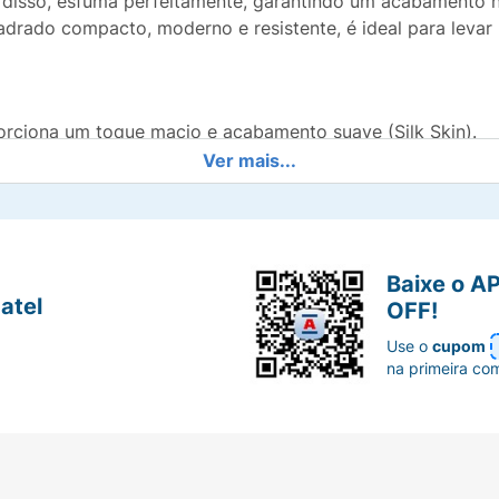
m disso, esfuma perfeitamente, garantindo um acabamento 
drado compacto, moderno e resistente, é ideal para levar 
orciona um toque macio e acabamento suave (Silk Skin).
Ver mais...
 desde a primeira aplicação, permitindo a construção de c
obre a pele preparada, evitando marcações ou manchas in
Baixe o A
manter o seu aspecto radiante ao longo de todo o dia.
atel
OFF!
uro, perfeito para o uso diário, viagens e eventuais retoq
Use o
cupom
na primeira co
do para blush, retire uma pequena quantidade do produto. 
te sobre as maçãs do rosto (no ponto mais alto ao sorri
indo um efeito natural, integrado e harmonioso.