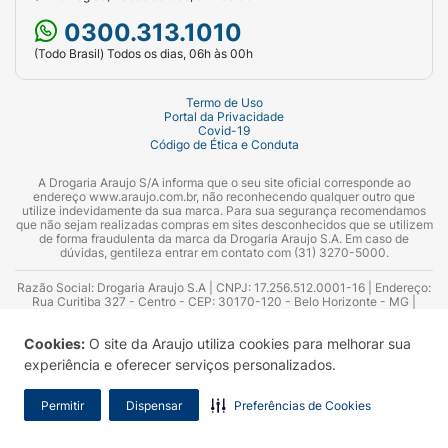
0300.313.1010
(Todo Brasil) Todos os dias, 06h às 00h
Termo de Uso
Portal da Privacidade
Covid-19
Código de Ética e Conduta
A Drogaria Araujo S/A informa que o seu site oficial corresponde ao
endereço www.araujo.com.br, não reconhecendo qualquer outro que
utilize indevidamente da sua marca. Para sua segurança recomendamos
que não sejam realizadas compras em sites desconhecidos que se utilizem
de forma fraudulenta da marca da Drogaria Araujo S.A. Em caso de
dúvidas, gentileza entrar em contato com (31) 3270-5000.
Razão Social: Drogaria Araujo S.A | CNPJ: 17.256.512.0001-16 | Endereço:
Rua Curitiba 327 - Centro - CEP: 30170-120 - Belo Horizonte - MG |
Telefones: 0300.313.1010 e (31) 3270-5000 Horário de funcionamento -
06:00h às 00:00h | Consultores técnicos responsáveis: Hairton Ayres
Cookies:
O site da Araujo utiliza cookies para melhorar sua
Azevedo Guimarães – CRF 10.965 | Yasmin Silva Alvarenga – CRF 52.584 -
Consultor substituto: Thiago Aguiar Pinheiro - CRF Nº 13.748. Alvará
experiência e oferecer serviços personalizados.
Sanitário: 2025020713 | Autorização de Funcionamento da Empresa (AFE):
7.16355-1
Permitir
Dispensar
Preferências de Cookies