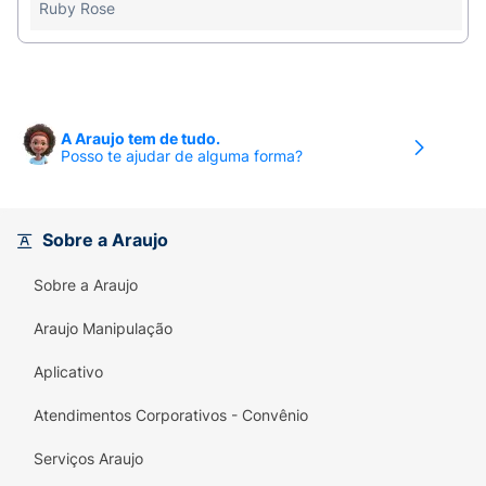
muito mais tempo.
Ruby Rose
Embalagem Prática:
Estojo compacto e seguro,
perfeito para o uso diário, viagens e eventuais
retoques.
Ficha Técnica:
A Araujo tem de tudo.
Posso te ajudar de alguma forma?
Marca:
Ruby Rose.
Linha:
Silk Skin.
Sobre a Araujo
Produto:
Blush Compacto em Pó.
Sobre a Araujo
Tom/Variante:
Latte Luxe.
Araujo Manipulação
Modelo/Referência:
HBT10013.
Aplicativo
Apresentação:
Estojo compacto.
Atendimentos Corporativos - Convênio
Modo de uso
Serviços Araujo
Aplique com um pincel ou esponja até adquirir a