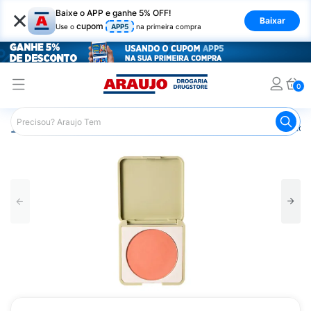
×
Baixe o APP e ganhe 5% OFF!
Baixar
cupom
Use o
APP5
na primeira compra
0
Araujo
Maquiagem
Rosto
Blush
Blush Compacto R