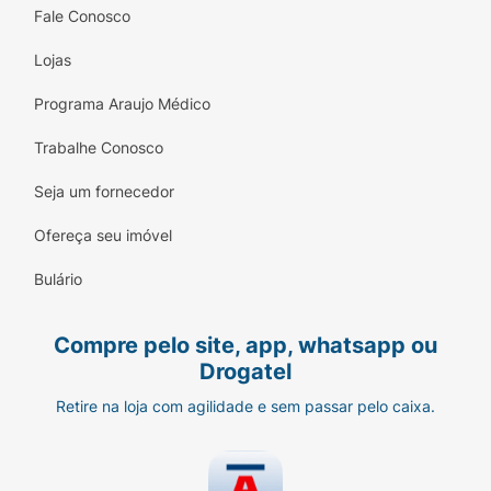
Fale Conosco
cor desejada.
Lojas
Precauções
Programa Araujo Médico
Uso externo. Manter fora do alcance das
crianças.
Trabalhe Conosco
Não ingerir. Em caso de contato acidental com os
Seja um fornecedor
olhos, enxaguar abundantemente. Não utilizar
sobre a pele irritada ou lesionada. Em caso de
Ofereça seu imóvel
sensibilidade dérmica, procure orientação médica.
Bulário
Manter em local seco e arejado.
Tipo de pele
Compre pelo site, app, whatsapp ou
Drogatel
todos os tipos de pele
Retire na loja com agilidade e sem passar pelo caixa.
Indicação de idade
acima de 12 anos