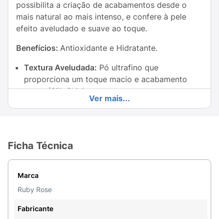
possibilita a criação de acabamentos desde o
mais natural ao mais intenso, e confere à pele
efeito aveludado e suave ao toque.
Benefícios:
Antioxidante e Hidratante.
Textura Aveludada:
Pó ultrafino que
proporciona um toque macio e acabamento
suave (Silk Skin).
Ver mais...
Alta Pigmentação:
Entrega intensidade desde a
primeira aplicação, permitindo a construção de
camadas.
Ficha Técnica
Fácil de Esfumar:
Desliza perfeitamente sobre a
pele preparada, evitando marcações ou
Marca
manchas indesejadas.
Ruby Rose
Longa Duração:
Fixação prolongada para
manter o seu aspecto radiante intacto por
Fabricante