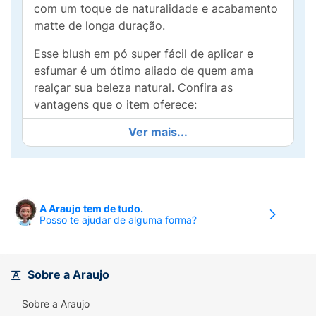
com um toque de naturalidade e acabamento
matte de longa duração.
Esse blush em pó super fácil de aplicar e
esfumar é um ótimo aliado de quem ama
realçar sua beleza natural. Confira as
vantagens que o item oferece:
Ver mais...
Benefícios:
- Alta pigmentação;
- Alta fixação;
A Araujo tem de tudo.
- Longa duração;
Posso te ajudar de alguma forma?
- Acabamento natural;
- Fácil de aplicar;
Sobre a Araujo
- Textura confortável e aveludada.
Sobre a Araujo