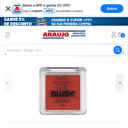
×
Baixe o APP e ganhe 5% OFF!
Baixar
cupom
Use o
APP5
na primeira compra
0
Araujo
Maquiagem
Rosto
Blush
Blush Compacto V