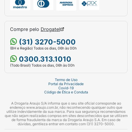
Amarelo crepúsculo; Corante vermelho 1580;
Octildodecanol; Poli-isobutileno; Dimeticona;
Caprililglicol; Fenoxietanol; Octenilsuccinato
de amido alumínio; Poliaciladipato-2 de bis-
Compre pelo
Drogatel
diglicerila; Hexilenoglicol.
(31) 3270-5000
(BH e Região) Todos os dias, 06h às 00h
0300.313.1010
(Todo Brasil) Todos os dias, 06h às 00h
Termo de Uso
Portal da Privacidade
Covid-19
Código de Ética e Conduta
A Drogaria Araujo S/A informa que o seu site oficial corresponde ao
endereço www.araujo.com.br, não reconhecendo qualquer outro que
utilize indevidamente da sua marca. Para sua segurança recomendamos
que não sejam realizadas compras em sites desconhecidos que se utilizem
de forma fraudulenta da marca da Drogaria Araujo S.A. Em caso de
dúvidas, gentileza entrar em contato com (31) 3270-5000.