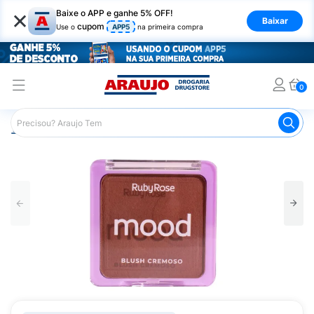
×
Baixe o APP e ganhe 5% OFF!
Baixar
cupom
Use o
APP5
na primeira compra
0
Araujo
Maquiagem
Rosto
Blush
Blush Cremoso R