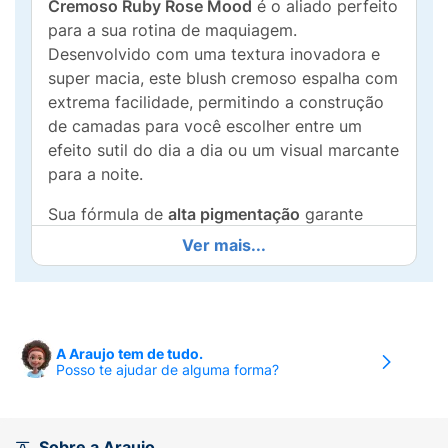
Cremoso Ruby Rose Mood
é o aliado perfeito
para a sua rotina de maquiagem.
Desenvolvido com uma textura inovadora e
super macia, este blush cremoso espalha com
extrema facilidade, permitindo a construção
de camadas para você escolher entre um
efeito sutil do dia a dia ou um visual marcante
para a noite.
Sua fórmula de
alta pigmentação
garante
excelente fixação e longa duração na pele,
Ver mais...
sem deixar um aspecto pesado ou oleoso. O
grande diferencial está em seu acabamento
natural, que se funde perfeitamente à base ou
à pele limpa, proporcionando aquele viço
A Araujo tem de tudo.
jovial e sofisticado que amamos.
Posso te ajudar de alguma forma?
Além de toda a performance, o produto vem
em uma embalagem compacta com um
charmoso detalhe em relevo, ideal para levar
Sobre a Araujo