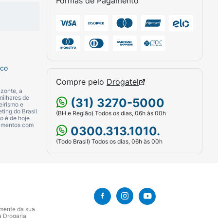
Formas de Pagamento
sco
Compre pelo
Drogatel
zonte, a
milhares de
(31) 3270-5000
eirismo e
ting do Brasil
(BH e Região) Todos os dias, 06h às 00h
o é de hoje
camentos com
0300.313.1010.
(Todo Brasil) Todos os dias, 06h às 00h
amente da sua
a Drogaria