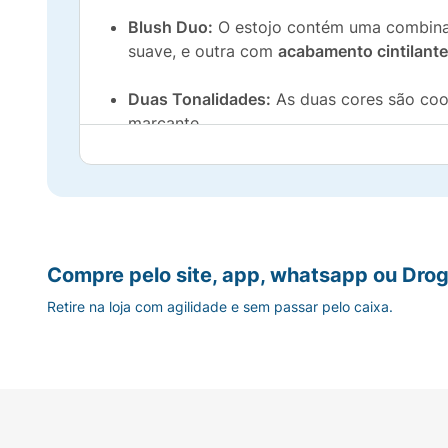
Blush Duo:
O estojo contém uma combina
suave, e outra com
acabamento cintilante
Duas Tonalidades:
As duas cores são coor
marcante.
Textura Fina:
A textura do pó é fina, o qu
Embalagem Sofisticada:
Apresentado em u
Crie o seu look: use as cores separadament
Compre pelo site, app, whatsapp ou Drog
Retire na loja com agilidade e sem passar pelo caixa.