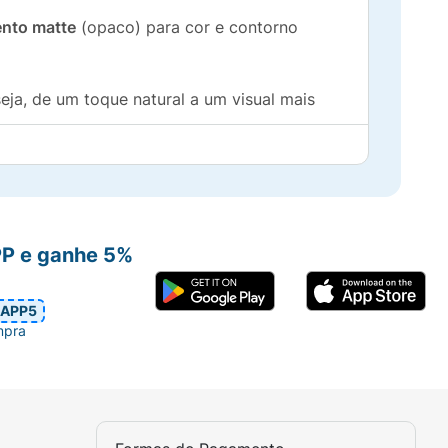
nto matte
(opaco) para cor e contorno
ja, de um toque natural a um visual mais
 para levar na bolsa.
PP e ganhe 5%
ow Whatever Blush Duo
.
APP5
mpra