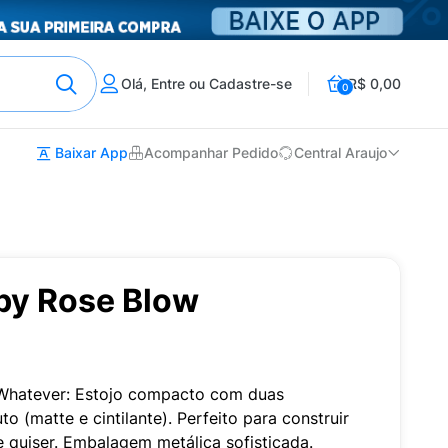
Olá, Entre ou Cadastre-se
R$ 0,00
0
Baixar App
Acompanhar Pedido
Central Araujo
by Rose Blow
Whatever: Estojo compacto com duas
 (matte e cintilante). Perfeito para construir
e quiser. Embalagem metálica sofisticada.