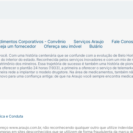
dimentos Corporativos - Convênio
Serviços Araujo
Fale Cono
Seja um fornecedor
Ofereça seu imóvel
Bulário
 você. Com uma história centenária que se confunde com a evolução de Belo Hori
s do interior do estado. Reconhecida pelos serviços inovadores e com um mix de 
trimônio dos mineiros. Essa trajetória de sucesso é também uma história de pion
 oferecer o plantão 24 horas (1933), a primeira a oferecer o serviço de telemarke
primeira rede a implantar o modelo drugstore. Na área de medicamentos, também nã
 novo para uma confiança antiga: de que na Araujo você sempre encontra medi
tica e Conduta
ndereço www.araujo.com.br, não reconhecendo qualquer outro que utilize indevid
pras em sites desconhecidos que se utilizem de forma fraudulenta da marca d