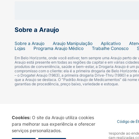
Sobre a Araujo
Sobre a Araujo
Araujo Manipulação
Aplicativo
Aten
Lojas
Programa Araujo Médico
Trabalhe Conosco
Em Belo Horizonte, onde você estiver, tem sempre uma Araujo perto de
Araujo está presente em todas as regiões da capital e em várias cidade
produtos de conveniência, saúde e bem-estar, a Drogaria Araujo é um pa
compromisso com o cliente: ela é a primeira drogaria de Belo Horizonte a
– o Drogatel Araujo (1963), a primeira drogaria Drive-Thru (1990) e a 
que a Araujo se destaca. O “Padrão Araujo de Medicamentos” dá nome
garantias de procedência, preço baixo, variedade e estoque.
Cookies:
O site da Araujo utiliza cookies
Termo de Uso
Portal da Privacidade
Covid-19
Código de É
para melhorar sua experiência e oferecer
serviços personalizados.
A Drogaria Araujo S/A informa que o seu site oficial corresponde ao e
marca. Para sua segurança recomendamos que não sejam realizadas com