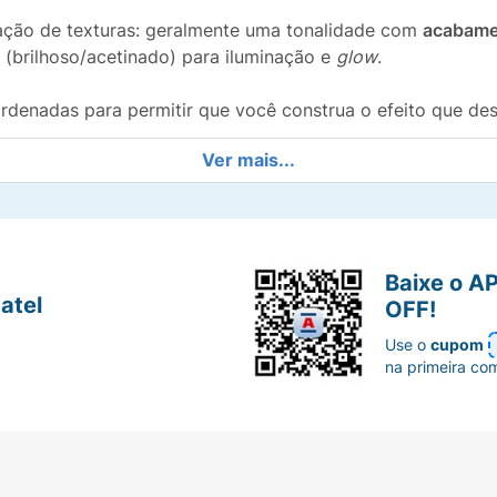
ção de texturas: geralmente uma tonalidade com
acabame
(brilhoso/acetinado) para iluminação e
glow
.
denadas para permitir que você construa o efeito que dese
Ver mais...
e facilita a aplicação e a esfumação, evitando manchas.
ma embalagem metálica com o nome "blow whatever", ideal
Baixe o A
e ou misture para um efeito único! Adquira o
Ruby Rose Bl
atel
OFF!
Use o
cupom
na primeira co