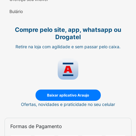
Benzyl Benzoate, CI 77891, Pigment Red 57:1,
CI 77491.
Bulário
Contraindicação e Precaução:
Compre pelo site, app, whatsapp ou
PRECAUÇÕES:
USO EXTERNO. MANTENHA
Drogatel
FORA DO ALCANCE DE CRIANÇAS.
Retire na loja com agilidade e sem passar pelo caixa.
Em caso de irritação, lave abundantemente
com água. Suspenda o uso em caso de
sensibilização e procure um médio. Mantenha
em local arejado, ao abrigo de luz, calor e
umidade. Após aberto, consumir em 12
meses.
Baixar aplicativo Araujo
Ofertas, novidades e praticidade no seu celular
Formas de Pagamento