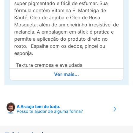
super pigmentado e fácil de esfumar. Sua
fórmula contém Vitamina E, Manteiga de
Karité, Óleo de Jojoba e Óleo de Rosa
Mosqueta, além de um cheirinho irresistível de
melancia. A embalagem em stick é prática e
permite a aplicação do produto direto no
rosto. -Espalhe com os dedos, pincel ou
esponja.
-Textura cremosa e aveludada
Ver mais...
-Super pigmentado e fácil de esfumar
-Longa duração
-Contém Vitamina E, Manteiga de Karité, Óleo
A Araujo tem de tudo.
de Jojoba e Óleo de Rosa Mosqueta
Posso te ajudar de alguma forma?
-Cheirinho de Melancia
-Embalagem stick prática e fácil de aplicar