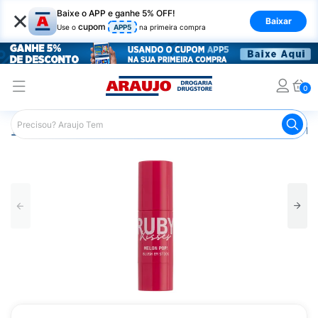
×
Baixe o APP e ganhe 5% OFF!
Baixar
cupom
Use o
APP5
na primeira compra
0
Araujo
Maquiagem
Rosto
Blush
Blush em Stick M