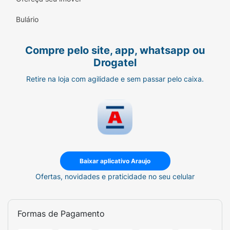
Benzyl Benzoate, CI 77891, Pigment Red 57:1,
CI 77491.
Bulário
Contraindicação e Precaução:
Compre pelo site, app, whatsapp ou
PRECAUÇÕES:
USO EXTERNO. MANTENHA
Drogatel
FORA DO ALCANCE DE CRIANÇAS.
Retire na loja com agilidade e sem passar pelo caixa.
Em caso de irritação, lave abundantemente
com água. Suspenda o uso em caso de
sensibilização e procure um médio. Mantenha
em local arejado, ao abrigo de luz, calor e
umidade. Após aberto, consumir em 12
meses.
Baixar aplicativo Araujo
Ofertas, novidades e praticidade no seu celular
Formas de Pagamento