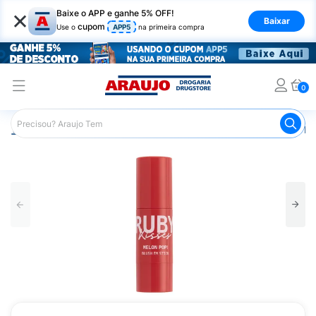
×
Baixe o APP e ganhe 5% OFF!
Baixar
cupom
Use o
APP5
na primeira compra
0
Araujo
Maquiagem
Rosto
Blush
Blush em Stick M