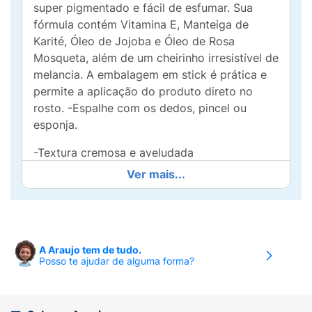
super pigmentado e fácil de esfumar. Sua
fórmula contém Vitamina E, Manteiga de
Karité, Óleo de Jojoba e Óleo de Rosa
Mosqueta, além de um cheirinho irresistível de
melancia. A embalagem em stick é prática e
permite a aplicação do produto direto no
rosto. -Espalhe com os dedos, pincel ou
esponja.
-Textura cremosa e aveludada
Ver mais...
-Super pigmentado e fácil de esfumar
-Longa duração
-Contém Vitamina E, Manteiga de Karité, Óleo
A Araujo tem de tudo.
de Jojoba e Óleo de Rosa Mosqueta
Posso te ajudar de alguma forma?
-Cheirinho de Melancia
-Embalagem stick prática e fácil de aplicar