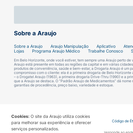
Sobre a Araujo
Sobre a Araujo
Araujo Manipulação
Aplicativo
Aten
Lojas
Programa Araujo Médico
Trabalhe Conosco
Em Belo Horizonte, onde você estiver, tem sempre uma Araujo perto de
Araujo está presente em todas as regiões da capital e em várias cidade
produtos de conveniência, saúde e bem-estar, a Drogaria Araujo é um pa
compromisso com o cliente: ela é a primeira drogaria de Belo Horizonte a
– o Drogatel Araujo (1963), a primeira drogaria Drive-Thru (1990) e a 
que a Araujo se destaca. O “Padrão Araujo de Medicamentos” dá nome
garantias de procedência, preço baixo, variedade e estoque.
Cookies:
O site da Araujo utiliza cookies
Termo de Uso
Portal da Privacidade
Covid-19
Código de É
para melhorar sua experiência e oferecer
serviços personalizados.
A Drogaria Araujo S/A informa que o seu site oficial corresponde ao e