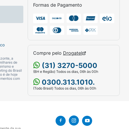
Formas de Pagamento
sco
Compre pelo
Drogatel
zonte, a
milhares de
(31) 3270-5000
eirismo e
ting do Brasil
(BH e Região) Todos os dias, 06h às 00h
o é de hoje
camentos com
0300.313.1010.
(Todo Brasil) Todos os dias, 06h às 00h
amente da sua