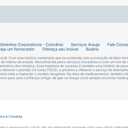
dimentos Corporativos - Convênio
Serviços Araujo
Fale Cono
Seja um fornecedor
Ofereça seu imóvel
Bulário
 você. Com uma história centenária que se confunde com a evolução de Belo Hori
s do interior do estado. Reconhecida pelos serviços inovadores e com um mix de 
trimônio dos mineiros. Essa trajetória de sucesso é também uma história de pion
 oferecer o plantão 24 horas (1933), a primeira a oferecer o serviço de telemarke
primeira rede a implantar o modelo drugstore. Na área de medicamentos, também nã
 novo para uma confiança antiga: de que na Araujo você sempre encontra medi
tica e Conduta
ndereço www.araujo.com.br, não reconhecendo qualquer outro que utilize indevid