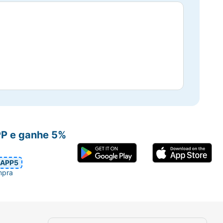
PP e ganhe 5%
APP5
mpra