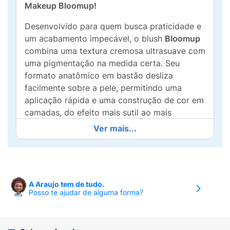
Makeup Bloomup!
Desenvolvido para quem busca praticidade e
um acabamento impecável, o blush
Bloomup
combina uma textura cremosa ultrasuave com
uma pigmentação na medida certa. Seu
formato anatômico em bastão desliza
facilmente sobre a pele, permitindo uma
aplicação rápida e uma construção de cor em
camadas, do efeito mais sutil ao mais
marcante.
Ver mais...
Sua fórmula exclusiva adere perfeitamente à
pele, garantindo longa duração sem peso e
um viço saudável de "acordei assim". Perfeito
para o dia a dia ou para produções
A Araujo tem de tudo.
Posso te ajudar de alguma forma?
elaboradas, ele é o aliado ideal para carregar
na bolsa e retocar o visual a qualquer
momento. Experimente o frescor e a