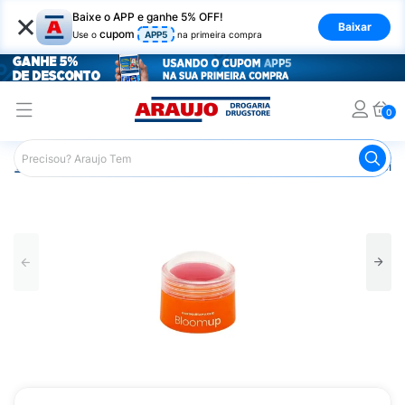
×
Baixe o APP e ganhe 5% OFF!
Baixar
cupom
Use o
APP5
na primeira compra
0
Araujo
Maquiagem
Rosto
Blush
Blush Multifunci