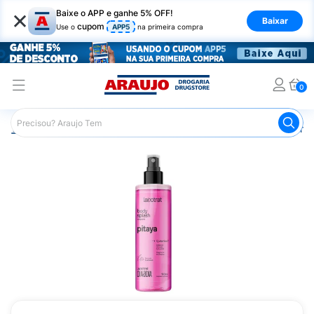
×
Baixe o APP e ganhe 5% OFF!
Baixar
cupom
Use o
APP5
na primeira compra
0
Araujo
Beleza e Cuidados
Perfumes e Colônias
Perfu