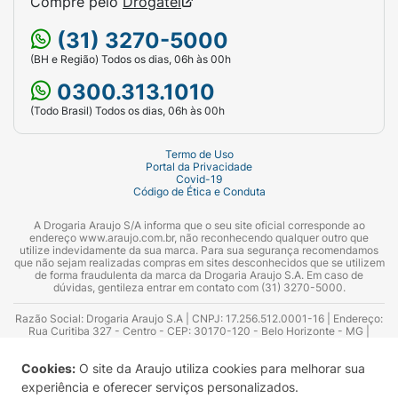
Compre pelo
Drogatel
(31) 3270-5000
(BH e Região) Todos os dias, 06h às 00h
0300.313.1010
(Todo Brasil) Todos os dias, 06h às 00h
Termo de Uso
Portal da Privacidade
Covid-19
Código de Ética e Conduta
A Drogaria Araujo S/A informa que o seu site oficial corresponde ao
endereço www.araujo.com.br, não reconhecendo qualquer outro que
utilize indevidamente da sua marca. Para sua segurança recomendamos
que não sejam realizadas compras em sites desconhecidos que se utilizem
de forma fraudulenta da marca da Drogaria Araujo S.A. Em caso de
dúvidas, gentileza entrar em contato com (31) 3270-5000.
Razão Social: Drogaria Araujo S.A | CNPJ: 17.256.512.0001-16 | Endereço:
Rua Curitiba 327 - Centro - CEP: 30170-120 - Belo Horizonte - MG |
Telefones: 0300.313.1010 e (31) 3270-5000 Horário de funcionamento -
06:00h às 00:00h | Consultores técnicos responsáveis: Hairton Ayres
Cookies:
O site da Araujo utiliza cookies para melhorar sua
Azevedo Guimarães – CRF 10.965 | Yasmin Silva Alvarenga – CRF 52.584 -
Consultor substituto: Thiago Aguiar Pinheiro - CRF Nº 13.748. Alvará
experiência e oferecer serviços personalizados.
Sanitário: 2025020713 | Autorização de Funcionamento da Empresa (AFE):