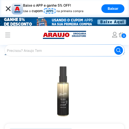
×
Baixe o APP e ganhe 5% OFF!
Baixar
cupom
Use o
APP5
na primeira compra
0
Araujo
Beleza e Cuidados
Perfumes e Colônias
Perfu