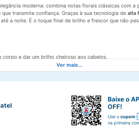
legância moderna: combina notas florais clássicas com a 
 que transmite confiança. Graças à sua tecnologia de
alta 
é a noite. É o toque final de brilho e frescor que não pe
 corpo e dar um brilho cheiroso aos cabelos.
Ver mais...
do, inspirador e com personalidade marcante.
o para um body splash.
Baixe o A
danifica a fibra capilar nem resseca a pele.
atel
OFF!
 uso generoso após o banho ou retoques rápidos.
Use o
cupom
na primeira co
res que buscam se sentir seguras e autênticas.