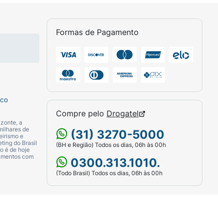
ação como pescoço, colo e braços.
Formas de Pagamento
nuvem perfumada sobre a cabeça.
sco
Compre pelo
Drogatel
zonte, a
milhares de
(31) 3270-5000
eirismo e
ting do Brasil
(BH e Região) Todos os dias, 06h às 00h
o é de hoje
camentos com
0300.313.1010.
(Todo Brasil) Todos os dias, 06h às 00h