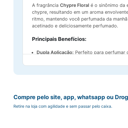
A fragrância
Chypre Floral
é o sinônimo da e
chypre, resultando em um aroma envolvente
ritmo, mantendo você perfumada da manhã at
acetinado e deliciosamente perfumado.
Principais Benefícios:
Dupla Aplicação:
Perfeito para perfumar o
Fragrância Chypre Floral:
Aroma sofistica
Alta Fixação:
Diferencial de longa duraçã
Perfumação Segura:
Fórmula leve que não 
Compre pelo site, app, whatsapp ou Drog
Retire na loja com agilidade e sem passar pelo caixa.
Praticidade de 200ml:
Tamanho ideal para
Atitude Radiante:
Desenvolvido para mulhe