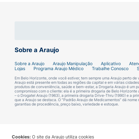
Modo de Usar:
No corpo:
Borrife sobre a pele limpa, 
No cabelo:
Com os fios secos ou úmido
Reaplique sempre que sentir necessida
Sobre a Araujo
Ficha Técnica:
Sobre a Araujo
Araujo Manipulação
Aplicativo
Aten
Lojas
Programa Araujo Médico
Trabalhe Conosco
Marca:
Salon Line.
Em Belo Horizonte, onde você estiver, tem sempre uma Araujo perto de
Araujo está presente em todas as regiões da capital e em várias cidade
produtos de conveniência, saúde e bem-estar, a Drogaria Araujo é um pa
compromisso com o cliente: ela é a primeira drogaria de Belo Horizonte a
Linha:
Xêrosa.
– o Drogatel Araujo (1963), a primeira drogaria Drive-Thru (1990) e a 
que a Araujo se destaca. O “Padrão Araujo de Medicamentos” dá nome
garantias de procedência, preço baixo, variedade e estoque.
Variante:
Miss Radiante.
Volume:
200ml.
Família Olfativa:
Chypre Floral.
Cookies:
O site da Araujo utiliza cookies