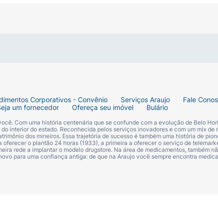
preferencialmente após o banho, nas áreas de maior circul
s, borrife a uma distância de 15 a 20cm para criar uma 
de de um "up" na fragrância.
dimentos Corporativos - Convênio
Serviços Araujo
Fale Cono
Seja um fornecedor
Ofereça seu imóvel
Bulário
 você. Com uma história centenária que se confunde com a evolução de Belo Hori
s do interior do estado. Reconhecida pelos serviços inovadores e com um mix de 
trimônio dos mineiros. Essa trajetória de sucesso é também uma história de pion
 oferecer o plantão 24 horas (1933), a primeira a oferecer o serviço de telemarke
primeira rede a implantar o modelo drugstore. Na área de medicamentos, também nã
 novo para uma confiança antiga: de que na Araujo você sempre encontra medi