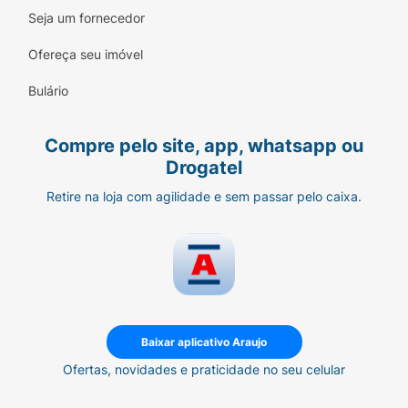
resistente e ideal para o uso diário.
Seja um fornecedor
Modo de Usar:
Ofereça seu imóvel
No corpo:
Borrife o Body Splash sobre a
Bulário
pele, focando em áreas como pescoço,
pulsos e colo, mantendo 15cm de
Compre pelo site, app, whatsapp ou
distância.
Drogatel
No cabelo:
Borrife levemente sobre os
Retire na loja com agilidade e sem passar pelo caixa.
fios (secos ou úmidos) para um efeito
de brilho perfumado a cada movimento
da cabeça.
Reaplique sempre que quiser renovar
sua aura de "diva".
Baixar aplicativo Araujo
Ficha Técnica:
Ofertas, novidades e praticidade no seu celular
Marca:
Salon Line.