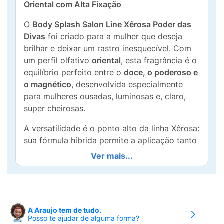
Oriental com Alta Fixação
O
Body Splash Salon Line Xêrosa Poder das
Divas
foi criado para a mulher que deseja
brilhar e deixar um rastro inesquecível. Com
um perfil olfativo
oriental
, esta fragrância é o
equilíbrio perfeito entre o
doce, o poderoso e
o magnético
, desenvolvida especialmente
para mulheres ousadas, luminosas e, claro,
super cheirosas.
A versatilidade é o ponto alto da linha Xêrosa:
sua fórmula híbrida permite a aplicação tanto
na
pele quanto no cabelo
, garantindo uma
Ver mais...
perfumação uniforme da cabeça aos pés.
Com
alta fixação
, o Poder das Divas
acompanha você durante todo o dia,
mantendo a intensidade da fragrância sem
A Araujo tem de tudo.
pesar nos fios. É o acessório invisível ideal
Posso te ajudar de alguma forma?