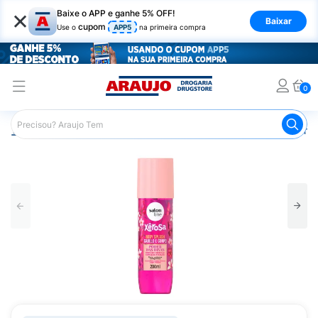
×
Baixe o APP e ganhe 5% OFF!
Baixar
cupom
Use o
APP5
na primeira compra
0
Araujo
Beleza e Cuidados
Perfumes e Colônias
Perfu