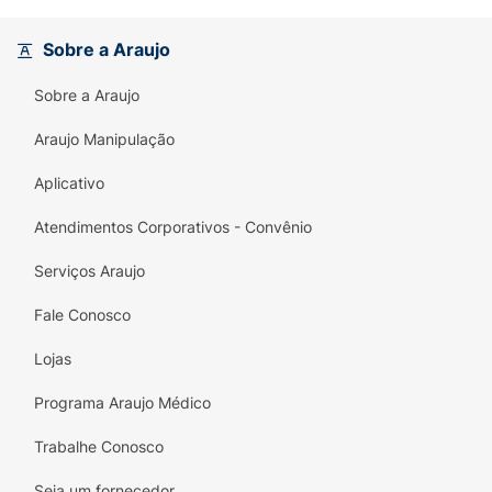
frescor solar indispensável para sua rotina de
beleza, garantindo um brilho perfumado a
Sobre a Araujo
cada movimento.
Sobre a Araujo
Principais Benefícios:
Multifuncional:
Perfumação prática e
Araujo Manipulação
segura para o corpo e para os cabelos.
Aplicativo
Fragrância Floral:
Notas solares e doces
Atendimentos Corporativos - Convênio
que transmitem alegria e sensualidade.
Serviços Araujo
Alta Fixação:
Mantém o aroma intenso e
agradável por um período prolongado.
Fale Conosco
Fórmula Leve:
Não pesa nos fios e
Lojas
proporciona frescor imediato na pele.
Programa Araujo Médico
Essência Solar:
Desenvolvido para
mulheres que exalam luz e autoconfiança.
Trabalhe Conosco
Embalagem de 200ml:
Frasco moderno e
Seja um fornecedor