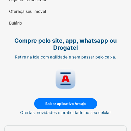
generoso, perfeito para levar na bolsa de
Ofereça seu imóvel
praia ou academia.
Bulário
Modo de Usar:
No corpo:
Borrife o Body Splash
Compre pelo site, app, whatsapp ou
generosamente sobre a pele limpa,
Drogatel
focando nos pulsos, pescoço e colo
para uma difusão perfeita.
Retire na loja com agilidade e sem passar pelo caixa.
No cabelo:
Com uma distância de
aproximadamente 15cm, borrife
levemente sobre os fios para um rastro
de perfume solar a cada balanço do
cabelo.
Baixar aplicativo Araujo
Reaplique sempre que quiser renovar a
Ofertas, novidades e praticidade no seu celular
energia e o frescor do seu "Verão
Árabe".