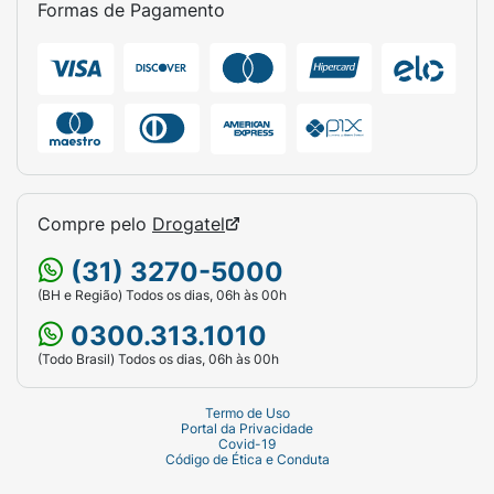
Ficha Técnica:
Formas de Pagamento
Marca:
Salon Line.
Linha:
Xêrosa.
Variante:
Verão Árabe.
Volume:
200ml.
Compre pelo
Drogatel
Família Olfativa:
Floral.
(31) 3270-5000
Indicação:
Cabelo e Corpo.
(BH e Região) Todos os dias, 06h às 00h
0300.313.1010
(Todo Brasil) Todos os dias, 06h às 00h
Termo de Uso
Portal da Privacidade
Covid-19
Código de Ética e Conduta