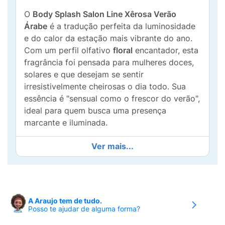
O
Body Splash Salon Line Xêrosa Verão
Árabe
é a tradução perfeita da luminosidade
e do calor da estação mais vibrante do ano.
Com um perfil olfativo
floral
encantador, esta
fragrância foi pensada para mulheres doces,
solares e que desejam se sentir
irresistivelmente cheirosas o dia todo. Sua
essência é "sensual como o frescor do verão",
ideal para quem busca uma presença
marcante e iluminada.
A grande inovação da linha Xêrosa é sua
Ver mais...
versatilidade
2 em 1
: uma fórmula segura para
ser aplicada tanto na
pele quanto no cabelo
.
Com
alta fixação
, o Verão Árabe envolve
você em uma aura perfumada que resiste ao
A Araujo tem de tudo.
longo das horas, sem ressecar os fios ou
Posso te ajudar de alguma forma?
deixar a pele pegajosa. É o toque final de