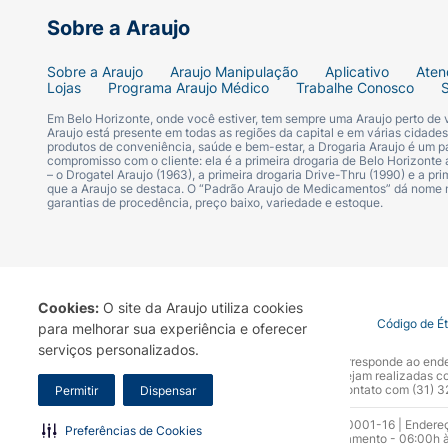
Sobre a Araujo
Sobre a Araujo
Araujo Manipulação
Aplicativo
Aten
Lojas
Programa Araujo Médico
Trabalhe Conosco
Em Belo Horizonte, onde você estiver, tem sempre uma Araujo perto de
Araujo está presente em todas as regiões da capital e em várias cidade
produtos de conveniência, saúde e bem-estar, a Drogaria Araujo é um pa
compromisso com o cliente: ela é a primeira drogaria de Belo Horizonte a
– o Drogatel Araujo (1963), a primeira drogaria Drive-Thru (1990) e a 
que a Araujo se destaca. O “Padrão Araujo de Medicamentos” dá nome
garantias de procedência, preço baixo, variedade e estoque.
Cookies:
O site da Araujo utiliza cookies
Termo de Uso
Portal da Privacidade
Covid-19
Código de É
para melhorar sua experiência e oferecer
serviços personalizados.
A Drogaria Araujo S/A informa que o seu site oficial corresponde ao e
marca. Para sua segurança recomendamos que não sejam realizadas com
Araujo S.A. Em caso de dúvidas, gentileza entrar em contato com (31)
Permitir
Dispensar
Razão Social: Drogaria Araujo S.A | CNPJ: 17.256.512.0001-16 | Endere
Preferências de Cookies
0300.313.1010 e (31) 3270-5000 Horário de funcionamento - 06:00h à