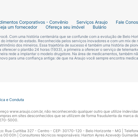
dimentos Corporativos - Convênio
Serviços Araujo
Fale Cono
Seja um fornecedor
Ofereça seu imóvel
Bulário
 você. Com uma história centenária que se confunde com a evolução de Belo Hori
s do interior do estado. Reconhecida pelos serviços inovadores e com um mix de 
trimônio dos mineiros. Essa trajetória de sucesso é também uma história de pion
 oferecer o plantão 24 horas (1933), a primeira a oferecer o serviço de telemarke
primeira rede a implantar o modelo drugstore. Na área de medicamentos, também nã
 novo para uma confiança antiga: de que na Araujo você sempre encontra medi
tica e Conduta
ndereço www.araujo.com.br, não reconhecendo qualquer outro que utilize indevid
pras em sites desconhecidos que se utilizem de forma fraudulenta da marca d
 3270-5000.
ço: Rua Curitiba 327 - Centro - CEP: 30170-120 - Belo Horizonte - MG | Telefon
s 00:00h | Consultores técnicos responsáveis: Hairton Ayres Azevedo Guimarã