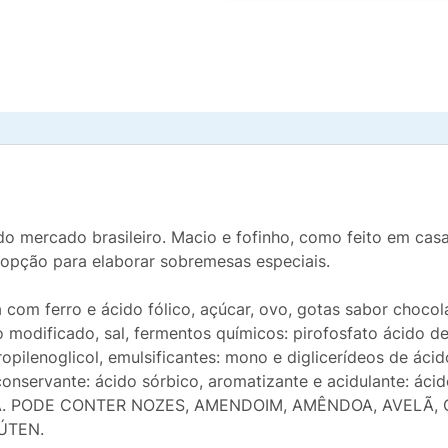
o do mercado brasileiro. Macio e fofinho, como feito em cas
 opção para elaborar sobremesas especiais.
com ferro e ácido fólico, açúcar, ovo, gotas sabor chocola
do modificado, sal, fermentos químicos: pirofosfato ácido 
propilenoglicol, emulsificantes: mono e diglicerídeos de ác
 conservante: ácido sórbico, aromatizante e acidulante: á
JA. PODE CONTER NOZES, AMENDOIM, AMÊNDOA, AVELÃ,
ÚTEN.