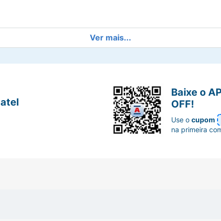
Ver mais...
Baixe o A
atel
OFF!
Use o
cupom
na primeira co