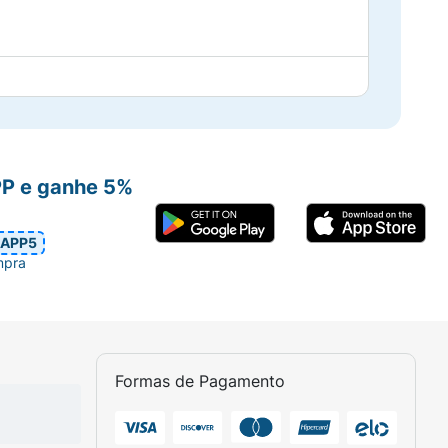
PP e ganhe 5%
APP5
mpra
Formas de Pagamento