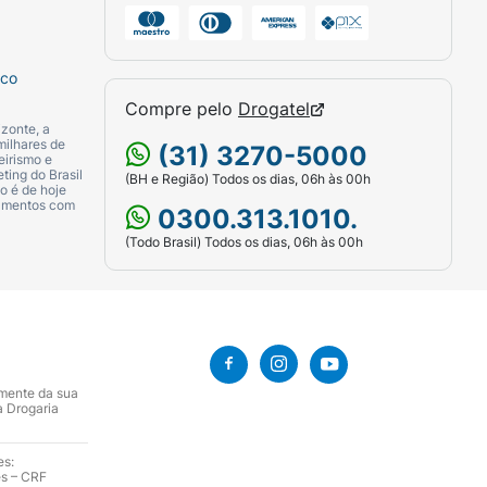
sco
Compre pelo
Drogatel
zonte, a
milhares de
(31) 3270-5000
eirismo e
ting do Brasil
(BH e Região) Todos os dias, 06h às 00h
o é de hoje
camentos com
0300.313.1010.
(Todo Brasil) Todos os dias, 06h às 00h
amente da sua
a Drogaria
es:
es – CRF