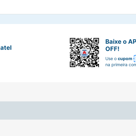
Baixe o A
atel
OFF!
Use o
cupom
na primeira co