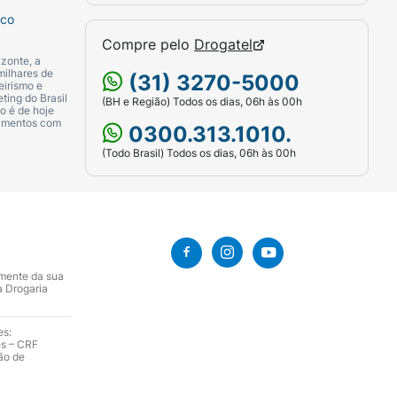
sco
Compre pelo
Drogatel
zonte, a
milhares de
(31) 3270-5000
eirismo e
ting do Brasil
(BH e Região) Todos os dias, 06h às 00h
o é de hoje
camentos com
0300.313.1010.
(Todo Brasil) Todos os dias, 06h às 00h
amente da sua
a Drogaria
es:
es – CRF
ão de