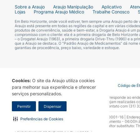
Sobre a Araujo
Araujo Manipulação
Aplicativo
Aten
Lojas
Programa Araujo Médico
Trabalhe Conosco
Em Belo Horizonte, onde você estiver, tem sempre uma Araujo perto de
Araujo está presente em todas as regiões da capital e em várias cidade
produtos de conveniência, saúde e bem-estar, a Drogaria Araujo é um pa
compromisso com o cliente: ela é a primeira drogaria de Belo Horizonte a
– o Drogatel Araujo (1963), a primeira drogaria Drive-Thru (1990) e a 
que a Araujo se destaca. O “Padrão Araujo de Medicamentos” dá nome
garantias de procedência, preço baixo, variedade e estoque.
Cookies:
O site da Araujo utiliza cookies
Termo de Uso
Portal da Privacidade
Covid-19
Código de É
para melhorar sua experiência e oferecer
serviços personalizados.
A Drogaria Araujo S/A informa que o seu site oficial corresponde ao e
marca. Para sua segurança recomendamos que não sejam realizadas com
Araujo S.A. Em caso de dúvidas, gentileza entrar em contato com (31)
Permitir
Dispensar
Razão Social: Drogaria Araujo S.A | CNPJ: 17.256.512.0001-16 | Endere
Preferências de Cookies
0300.313.1010 e (31) 3270-5000 Horário de funcionamento - 06:00h à
10.965 | Yasmin Silva Alvarenga – CRF 52.584 - Consultor substituto: T
Funcionamento da Empresa (AFE): 7.16355-1