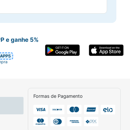
PP e ganhe 5%
APP5
mpra
Formas de Pagamento