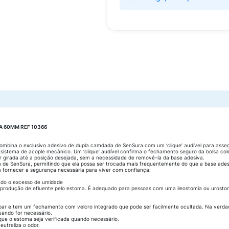
A 60MM REF 10366
mbina o exclusivo adesivo de dupla camdada de SenSura com um ‘clique’ audível para asseg
sistema de acople mecânico. Um ‘clique’ audível confirma o fechamento seguro da bolsa col
er girada até a posição desejada, sem a necessidade de removê-la da base adesiva.
 de SenSura, permitindo que ela possa ser trocada mais frequentemente do que a base ades
 fornecer a segurança necessária para viver com confiança:
ndo o excesso de umidade
 produção de efluente pelo estoma. É adequado para pessoas com uma ileostomia ou urosto
par e tem um fechamento com velcro integrado que pode ser facilmente ocultada. Na verdade
uando for necessário.
 que o estoma seja verificada quando necessário.
eutraliza o odor.