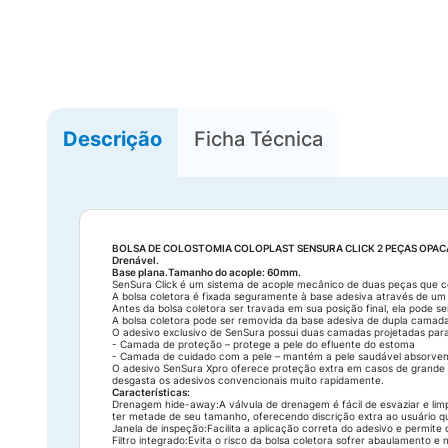
Descrição
Ficha Técnica
BOLSA DE COLOSTOMIA COLOPLAST SENSURA CLICK 2 PEÇAS OPAC
Drenável.
Base plana.Tamanho do acople: 60mm.
SenSura Click é um sistema de acople mecânico de duas peças que co
A bolsa coletora é fixada seguramente à base adesiva através de um 
Antes da bolsa coletora ser travada em sua posição final, ela pode s
A bolsa coletora pode ser removida da base adesiva de dupla camada
O adesivo exclusivo de SenSura possui duas camadas projetadas para
- Camada de proteção – protege a pele do efluente do estoma
- Camada de cuidado com a pele – mantém a pele saudável absorve
O adesivo SenSura Xpro oferece proteção extra em casos de grande
desgasta os adesivos convencionais muito rapidamente.
Características:
Drenagem hide-away:A válvula de drenagem é fácil de esvaziar e lim
ter metade de seu tamanho, oferecendo discrição extra ao usuário q
Janela de inspeção:Facilita a aplicação correta do adesivo e permite
Filtro integrado:Evita o risco da bolsa coletora sofrer abaulamento e n