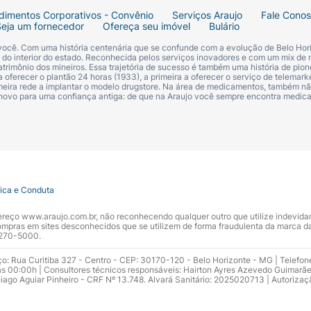
dimentos Corporativos - Convênio
Serviços Araujo
Fale Cono
Seja um fornecedor
Ofereça seu imóvel
Bulário
 você. Com uma história centenária que se confunde com a evolução de Belo Hori
s do interior do estado. Reconhecida pelos serviços inovadores e com um mix de 
trimônio dos mineiros. Essa trajetória de sucesso é também uma história de pion
 oferecer o plantão 24 horas (1933), a primeira a oferecer o serviço de telemarke
primeira rede a implantar o modelo drugstore. Na área de medicamentos, também nã
 novo para uma confiança antiga: de que na Araujo você sempre encontra medi
tica e Conduta
ndereço www.araujo.com.br, não reconhecendo qualquer outro que utilize indevid
pras em sites desconhecidos que se utilizem de forma fraudulenta da marca d
 3270-5000.
ço: Rua Curitiba 327 - Centro - CEP: 30170-120 - Belo Horizonte - MG | Telefon
s 00:00h | Consultores técnicos responsáveis: Hairton Ayres Azevedo Guimarã
hiago Aguiar Pinheiro - CRF Nº 13.748. Alvará Sanitário: 2025020713 | Autorizaç