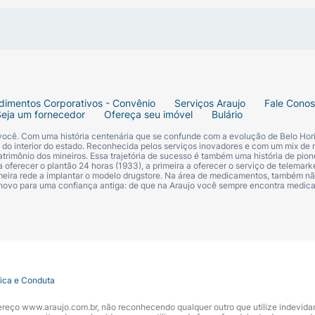
a bolsa.
iente 3 medidas de água fervente e 1 medida
dimentos Corporativos - Convênio
Serviços Araujo
Fale Cono
Seja um fornecedor
Ofereça seu imóvel
Bulário
°C.
 você. Com uma história centenária que se confunde com a evolução de Belo Hori
s do interior do estado. Reconhecida pelos serviços inovadores e com um mix de 
trimônio dos mineiros. Essa trajetória de sucesso é também uma história de pion
 oferecer o plantão 24 horas (1933), a primeira a oferecer o serviço de telemarke
primeira rede a implantar o modelo drugstore. Na área de medicamentos, também nã
 novo para uma confiança antiga: de que na Araujo você sempre encontra medi
superfície plana.
capacidade.
té a água aparecer na abertura.
tica e Conduta
s.
ndereço www.araujo.com.br, não reconhecendo qualquer outro que utilize indevid