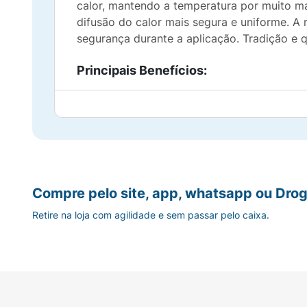
calor, mantendo a temperatura por muito ma
difusão do calor mais segura e uniforme. A
segurança durante a aplicação. Tradição e 
Principais Benefícios:
Alívio Natural:
Auxilia no tratamento de có
Alta Durabilidade:
Fabricada em borracha 
Segurança Antivazamento:
Possui gargalo
Compre pelo site, app, whatsapp ou Drog
Difusão Térmica Segura:
Superfície textur
Retire na loja com agilidade e sem passar pelo caixa.
Versatilidade:
Pode ser usada tanto para 
no frio.
Sugestão de Uso: