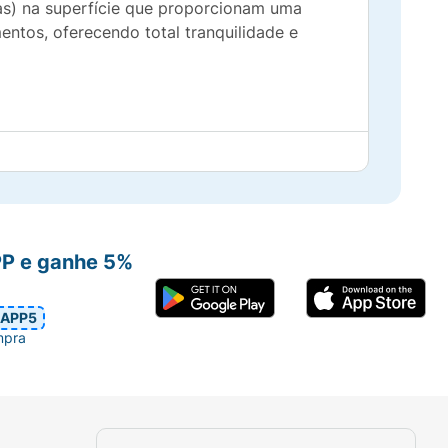
ras) na superfície que proporcionam uma
entos, oferecendo total tranquilidade e
lamações através do calor.
 dos anos.
PP e ganhe 5%
mente.
APP5
mpra
culação) quanto para aquecimento corporal