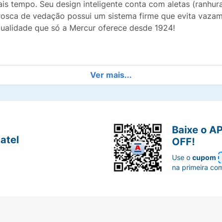
is tempo. Seu design inteligente conta com aletas (ranhu
 rosca de vedação possui um sistema firme que evita vazam
qualidade que só a Mercur oferece desde 1924!
licas, dores musculares, lesões crônicas, contraturas e inf
Ver mais...
espessa e resistente, suportando o uso contínuo ao longo
 reforçado e tampa com vedação de alta eficiência.
Baixe o A
atel
OFF!
izada com aletas que ajudam a distribuir o calor uniforme
Use o
cupom
na primeira co
fins terapêuticos (relaxamento muscular e aumento da cir