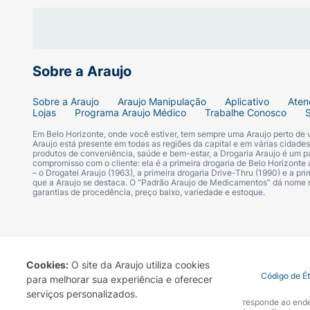
IMPORTANTE:
Nunca coloque água fervente diretamente n
Como preparar a água: Misture em um recip
Sobre a Araujo
de água fria.
Sobre a Araujo
Araujo Manipulação
Aplicativo
Aten
Lojas
Programa Araujo Médico
Trabalhe Conosco
A temperatura final não deve ultrapassar 70
Em Belo Horizonte, onde você estiver, tem sempre uma Araujo perto de
Araujo está presente em todas as regiões da capital e em várias cidade
produtos de conveniência, saúde e bem-estar, a Drogaria Araujo é um pa
compromisso com o cliente: ela é a primeira drogaria de Belo Horizonte a
Para encher a bolsa:
– o Drogatel Araujo (1963), a primeira drogaria Drive-Thru (1990) e a 
que a Araujo se destaca. O “Padrão Araujo de Medicamentos” dá nome
garantias de procedência, preço baixo, variedade e estoque.
Segure pelo gargalo e apoie a base em uma 
Encha com cuidado, até no máximo 2/3 da 
Cookies:
O site da Araujo utiliza cookies
Retire o ar baixando a bolsa com cuidado a
Termo de Uso
Portal da Privacidade
Covid-19
Código de É
para melhorar sua experiência e oferecer
serviços personalizados.
Feche bem e verifique se não há vazamento
A Drogaria Araujo S/A informa que o seu site oficial corresponde ao e