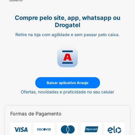
poliéster
Material interno: Gel, composto de água,
Compre pelo site, app, whatsapp ou
glicerina, carboximetilcelulose de sódio, uréia
Drogatel
e conservantes.
Retire na loja com agilidade e sem passar pelo caixa.
Pode atingir até 55°C
Validade de 4 anos
A temperatura máxima da bolsa térmica pode
chegar a 55°C
Baixar aplicativo Araujo
Tamanho M ( C x L): 12,5 cm x 25,5 cm
Ofertas, novidades e praticidade no seu celular
Conteúdo da embalagem:
1 Bolsa Térmica em Gel Dellamed
Formas de Pagamento