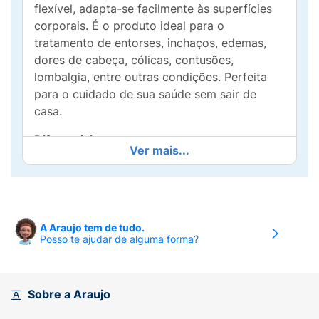
flexível, adapta-se facilmente às superfícies
corporais. É o produto ideal para o
tratamento de entorses, inchaços, edemas,
dores de cabeça, cólicas, contusões,
lombalgia, entre outras condições. Perfeita
para o cuidado de sua saúde sem sair de
casa.
Diferenciais:
Ver mais...
Oferece terapia quente e fria para superfícies
corporais
Altamente flexível
A Araujo tem de tudo.
Posso te ajudar de alguma forma?
Material resistente
Não congela ao utilizar a terapia do frio
Sobre a Araujo
Disponível em dois tamanhos: P e M