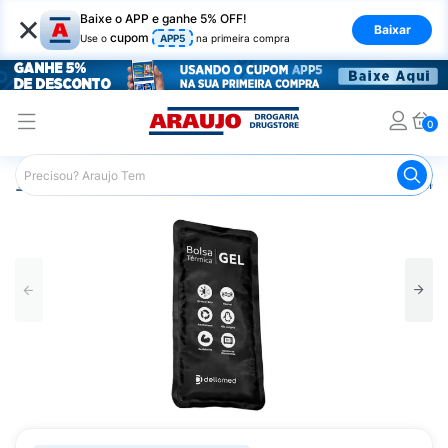
×
Baixe o APP e ganhe 5% OFF!
Baixar
cupom
Use o
APP5
na primeira compra
0
Araujo
Saúde e Bem Estar
Fisioterapia e Atividade Física