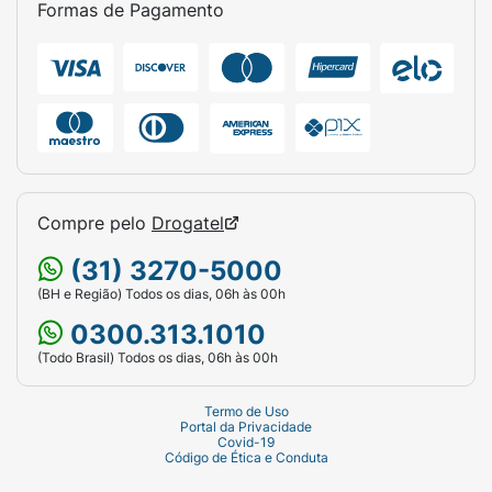
Formas de Pagamento
Como Compressa Quente (Termoterapia):
Aqueça a bolsa no micro-ondas (consulte o
tempo exato na embalagem, que varia
conforme a potência do aparelho) ou
mergulhe-a em um recipiente com água
recém-fervida (com o fogo já desligado)
por alguns minutos. Ideal para tensões
musculares e cólicas.
Compre pelo
Drogatel
(31) 3270-5000
Atenção: Para evitar lesões na pele, nunca
aplique a bolsa (seja quente ou fria)
(BH e Região) Todos os dias, 06h às 00h
diretamente sobre o corpo. Envolva-a
0300.313.1010
sempre em uma toalha fina ou capa
(Todo Brasil) Todos os dias, 06h às 00h
protetora. Aplique na região desejada por
cerca de 20 minutos ou conforme
Termo de Uso
orientação do seu médico/fisioterapeuta.
Portal da Privacidade
Covid-19
Código de Ética e Conduta
Ficha Técnica: