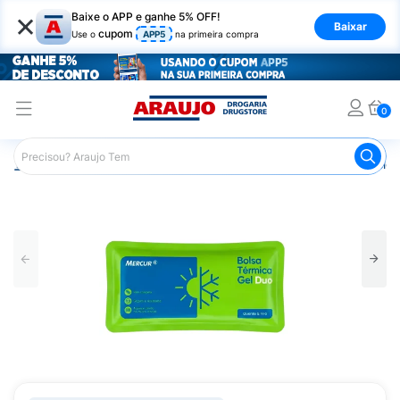
×
Baixe o APP e ganhe 5% OFF!
Baixar
cupom
Use o
APP5
na primeira compra
0
Araujo
Saúde e Bem Estar
Fisioterapia e Atividade Física