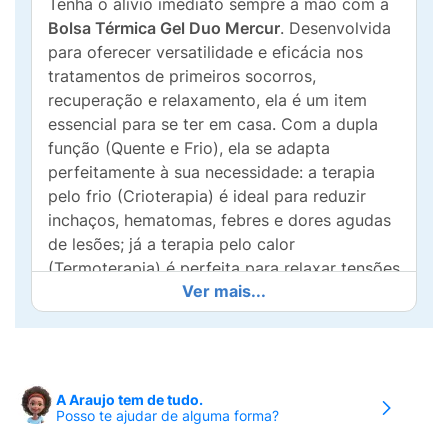
Tenha o alívio imediato sempre à mão com a
Bolsa Térmica Gel Duo Mercur
. Desenvolvida
para oferecer versatilidade e eficácia nos
tratamentos de primeiros socorros,
recuperação e relaxamento, ela é um item
essencial para se ter em casa. Com a dupla
função (Quente e Frio), ela se adapta
perfeitamente à sua necessidade: a terapia
pelo frio (Crioterapia) é ideal para reduzir
inchaços, hematomas, febres e dores agudas
de lesões; já a terapia pelo calor
(Termoterapia) é perfeita para relaxar tensões
Ver mais...
musculares, aliviar cólicas, torcicolos e dores
crônicas.
Um dos seus maiores diferenciais é a
tecnologia avançada do gel que
não congela
,
A Araujo tem de tudo.
mantendo a bolsa totalmente flexível e
Posso te ajudar de alguma forma?
moldável ao contorno do corpo, mesmo após