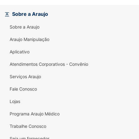
horas no freezer. Além disso, ela foi projetada
para facilitar a sua rotina: é extremamente
Sobre a Araujo
prática e segura, podendo ser
aquecida
diretamente no micro-ondas
ou em banho-
Sobre a Araujo
maria. Fabricada com um envoltório super-
resistente, a Gel Duo garante alta
Araujo Manipulação
durabilidade e proteção contra vazamentos
Aplicativo
para um uso contínuo e seguro.
Atendimentos Corporativos - Convênio
Principais Benefícios:
Dupla Ação (Quente e Frio):
Versatilidade
Serviços Araujo
total para o tratamento de diferentes tipos
Fale Conosco
de dores, lesões e inflamações com um
único produto.
Lojas
Sempre Flexível (Não Congela):
O gel
Programa Araujo Médico
interno não endurece em baixas
temperaturas, permitindo que a bolsa se
Trabalhe Conosco
molde confortavelmente à região afetada.
Seja um fornecedor