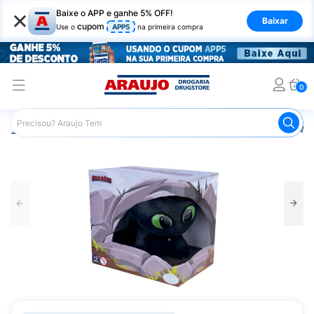
×
Baixe o APP e ganhe 5% OFF!
Baixar
cupom
Use o
APP5
na primeira compra
0
Araujo
Infantil
Brinquedos Infantis
Boneco DreamWork