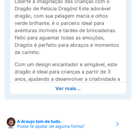
Liberte a imaginação das crianças com o
Dragão de Pelúcia Dragóis! Este adorável
dragão, com sua pelagem macia e olhos
verde brilhante, é o parceiro ideal para
aventuras incríveis e tardes de brincadeiras.
Feito para aguentar todas as emoções,
Dragóis é perfeito para abraços e momentos
de carinho.
Com um design encantador e amigável, este
dragão é ideal para crianças a partir de 3
anos, ajudando a desenvolver a criatividade e
a estimular brincadeiras livres. Seja em uma
Ver mais...
jornada mágica ou em uma simples sessão de
histórias, Dragóis será o companheiro fiel ao
longo de cada capítulo.
Adequado para brincar ou decorar o quarto,
A Araujo tem de tudo.
Posso te ajudar de alguma forma?
Dragóis certamente se tornará um item
querido. Traga a magia para a rotina dos