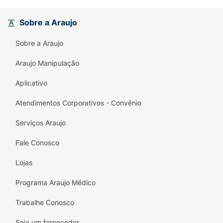
pequenos e faça do Dragão de Pelúcia
Dragóis o presente perfeito para qualquer
Sobre a Araujo
ocasião!
Sobre a Araujo
Araujo Manipulação
Aplicativo
Atendimentos Corporativos - Convênio
Serviços Araujo
Fale Conosco
Lojas
Programa Araujo Médico
Trabalhe Conosco
Seja um fornecedor