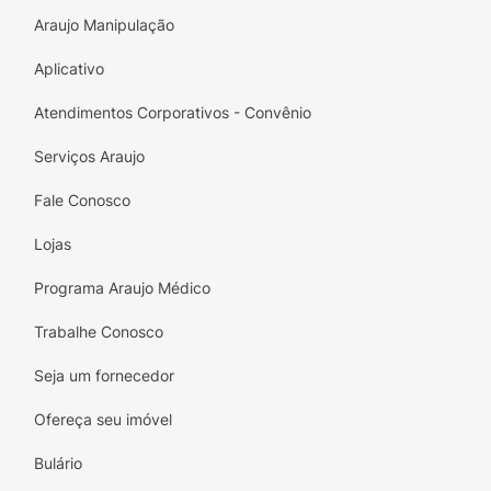
Araujo Manipulação
Idade recomendada:
Aplicativo
5+ Anos
Atendimentos Corporativos - Convênio
Certificado Inmetro:
REGISTRO 000749/20
BRI-1
Serviços Araujo
Fale Conosco
Lojas
Programa Araujo Médico
Trabalhe Conosco
Seja um fornecedor
Ofereça seu imóvel
Bulário