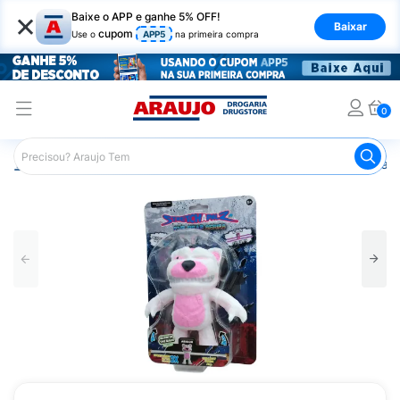
×
Baixe o APP e ganhe 5% OFF!
Baixar
cupom
Use o
APP5
na primeira compra
0
Araujo
Infantil
Brinquedos Infantis
Boneco Stretchapa