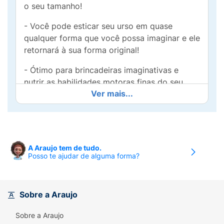
o seu tamanho!
- Você pode esticar seu urso em quase
qualquer forma que você possa imaginar e ele
retornará à sua forma original!
- Ótimo para brincadeiras imaginativas e
nutrir as habilidades motoras finas do seu
Ver mais...
filho.
- Existem vários personagens únicos para
colecionar!
- Cada figura possui 14cm de altura.
A Araujo tem de tudo.
Posso te ajudar de alguma forma?
Contém:
Um boneco Stretchapalz de 14cm
Sobre a Araujo
Dimensões aproximadas da embalagem: 22,5
Sobre a Araujo
x 15,5 x 6cm (A x L x C)