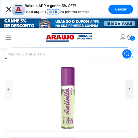
×
Baixe o APP e ganhe 5% OFF!
Baixar
cupom
Use o
APP5
na primeira compra
0
Araujo
Maquiagem
Lábios
Gloss Labial
Brilho Lab