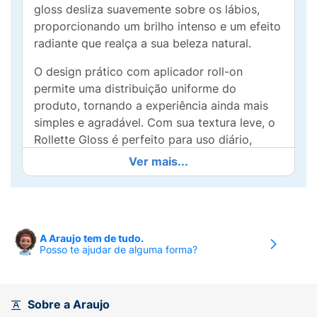
gloss desliza suavemente sobre os lábios,
proporcionando um brilho intenso e um efeito
radiante que realça a sua beleza natural.
O design prático com aplicador roll-on
permite uma distribuição uniforme do
produto, tornando a experiência ainda mais
simples e agradável. Com sua textura leve, o
Rollette Gloss é perfeito para uso diário,
podendo ser usado sozinho ou sobre seu
Ver mais...
batom favorito para um toque extra de
glamour.
Além de embelezar, ele também cuida dos
seus lábios, mantendo-os macios e sedosos
A Araujo tem de tudo.
Posso te ajudar de alguma forma?
ao longo do dia. Seja para uma reunião, um
encontro ou uma saída casual, o Brilho Labial
Rollette Gloss é a escolha ideal para destacar
seu sorriso. Experimente e sinta a diferença
Sobre a Araujo