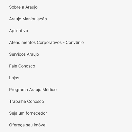
que esse encanto pode fazer na sua rotina de
Sobre a Araujo
beleza!
Araujo Manipulação
Aplicativo
Atendimentos Corporativos - Convênio
Serviços Araujo
Fale Conosco
Lojas
Programa Araujo Médico
Trabalhe Conosco
Seja um fornecedor
Ofereça seu imóvel