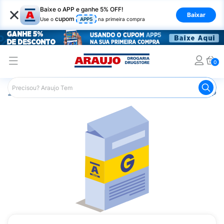
×
Baixe o APP e ganhe 5% OFF!
Baixar
cupom
Use o
APP5
na primeira compra
0
Araujo
Medicamentos
Saúde dos Olhos
Remédio par