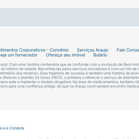
dimentos Corporativos - Convênio
Serviços Araujo
Fale Cono
Seja um fornecedor
Ofereça seu imóvel
Bulário
 você. Com uma história centenária que se confunde com a evolução de Belo Hori
s do interior do estado. Reconhecida pelos serviços inovadores e com um mix de 
trimônio dos mineiros. Essa trajetória de sucesso é também uma história de pion
 oferecer o plantão 24 horas (1933), a primeira a oferecer o serviço de telemarke
primeira rede a implantar o modelo drugstore. Na área de medicamentos, também nã
 novo para uma confiança antiga: de que na Araujo você sempre encontra medi
tica e Conduta