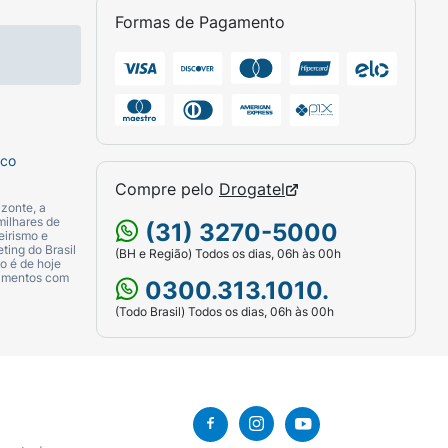
Formas de Pagamento
sco
Compre pelo
Drogatel
zonte, a
milhares de
(31) 3270-5000
eirismo e
ting do Brasil
(BH e Região) Todos os dias, 06h às 00h
o é de hoje
camentos com
0300.313.1010.
(Todo Brasil) Todos os dias, 06h às 00h