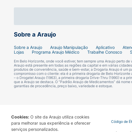
Sobre a Araujo
Sobre a Araujo
Araujo Manipulação
Aplicativo
Aten
Lojas
Programa Araujo Médico
Trabalhe Conosco
Em Belo Horizonte, onde você estiver, tem sempre uma Araujo perto de
Araujo está presente em todas as regiões da capital e em várias cidade
produtos de conveniência, saúde e bem-estar, a Drogaria Araujo é um pa
compromisso com o cliente: ela é a primeira drogaria de Belo Horizonte a
– o Drogatel Araujo (1963), a primeira drogaria Drive-Thru (1990) e a 
que a Araujo se destaca. O “Padrão Araujo de Medicamentos” dá nome
garantias de procedência, preço baixo, variedade e estoque.
Cookies:
O site da Araujo utiliza cookies
Termo de Uso
Portal da Privacidade
Covid-19
Código de É
para melhorar sua experiência e oferecer
serviços personalizados.