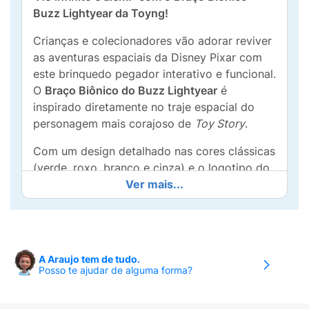
Buzz Lightyear da Toyng!
Crianças e colecionadores vão adorar reviver
as aventuras espaciais da Disney Pixar com
este brinquedo pegador interativo e funcional.
O
Braço Biônico do Buzz Lightyear
é
inspirado diretamente no traje espacial do
personagem mais corajoso de
Toy Story
.
Com um design detalhado nas cores clássicas
(verde, roxo, branco e cinza) e o logotipo do
"Space Ranger", este brinquedo mecânico
Ver mais...
permite que os pequenos patrulheiros
espaciais recriem cenas de resgate e
exploração. O funcionamento é simples e
intuitivo: as crianças podem encaixar o braço
A Araujo tem de tudo.
em seu próprio braço e, ao apertar o gatilho,
Posso te ajudar de alguma forma?
a mão robótica fecha para agarrar e pegar
brinquedos leves e objetos.