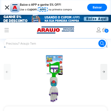
×
Baixe o APP e ganhe 5% OFF!
Baixar
cupom
Use o
APP5
na primeira compra
0
Araujo
Infantil
Brinquedos Infantis
Brinquedo Toyng T